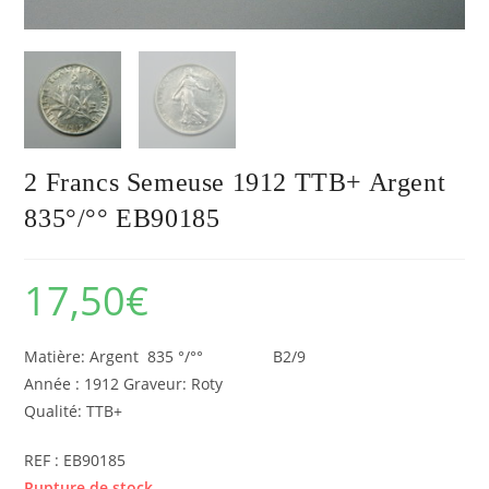
2 Francs Semeuse 1912 TTB+ Argent
835°/°° EB90185
17,50
€
Matière: Argent 835 °/°° B2/9
Année : 1912 Graveur: Roty
Qualité: TTB+
REF : EB90185
Rupture de stock