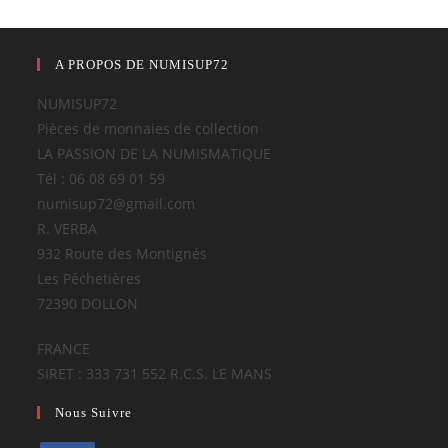
A PROPOS DE NUMISUP72
NUMISUP72
Pièces de monnaies de collection
LA PASSION DE LA NUMISMATIQUE
Tél : 06 08 69 01 59
numisup72@gmail.com
R. VERBA
932 Route des Montignés
Les Péchetières
72390 DOLLON
FRANCE
SIRET : 333 731 552 R.C.S. LE MANS
Nous Suivre