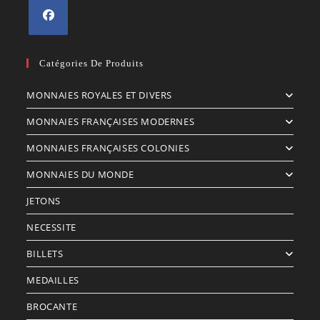
S’ouvre
dans
Catégories De Produits
un
MONNAIES ROYALES ET DIVERS
nouvel
onglet
MONNAIES FRANÇAISES MODERNES
MONNAIES FRANÇAISES COLONIES
MONNAIES DU MONDE
JETONS
NECESSITE
BILLETS
MEDAILLES
BROCANTE