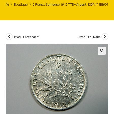
>
Boutique
>
2 Francs Semeuse 1912 TTB+ Argent 835°/°° EB90185
Produit précédent
Produit suivant