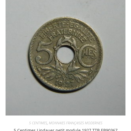
5 CENTIMES
,
MONNAIES FRANÇAISES MODERNES
5 Centimes Lindauer petit module 1927 TTB EB90367