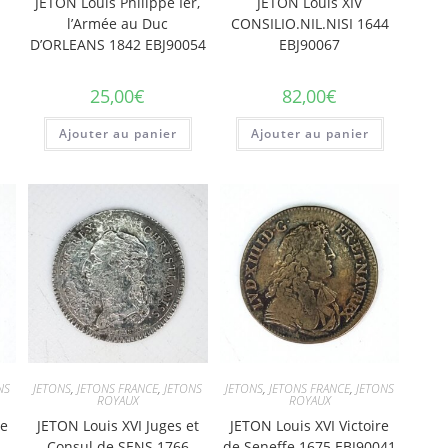
JETON Louis Philippe Ier,
JETON Louis XIV
l’Armée au Duc
CONSILIO.NIL.NISI 1644
D’ORLEANS 1842 EBJ90054
EBJ90067
25,00
€
82,00
€
Ajouter au panier
Ajouter au panier
NS
JETONS
,
JETONS FRANCE
,
JETONS
JETONS
,
JETONS FRANCE
,
JETONS
ROYAUX
ROYAUX
de
JETON Louis XVI Juges et
JETON Louis XVI Victoire
Consul de SENS 1766
de Seneffe 1675 EBJ90041