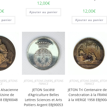
12,00
€
0
€
12,00
€
Ajouter au panier
u panier
Ajouter au panier
IVERS
,
JETONS
JETONS
,
JETONS DIVERS
,
JETONS
JETONS
,
JETONS DIVERS
,
JETO
CE
FRANCE
FRANCE
 Alsacienne
JETON Société
JETON Tri Centenaire de
 Usine de
d’Agriculture Belles
Consécration à la FRAN
8 EBJ90048
Lettres Sciences et Arts
à la VIERGE 1958 EBJ900
Poitiers Argent EBJ90053