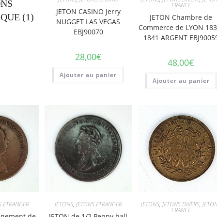
ONS
FRANCE
JETON CASINO Jerry
IQUE
(1)
JETON Chambre de
NUGGET LAS VEGAS
Commerce de LYON 183
EBJ90070
1841 ARGENT EBJ9005
28,00
€
48,00
€
Ajouter au panier
Ajouter au panier
S ETRANGER
JETONS
,
JETONS ETRANGER
JETONS
,
JETONS DIVERS
,
JETO
FRANCE
nnement de
JETON de 1/2 Penny hall