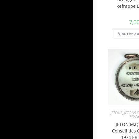
Refrappe 
7,0
Ajouter a
JETONS
,
JETONS D
FRAN
JETON Maç
Conseil des 
1974 EB