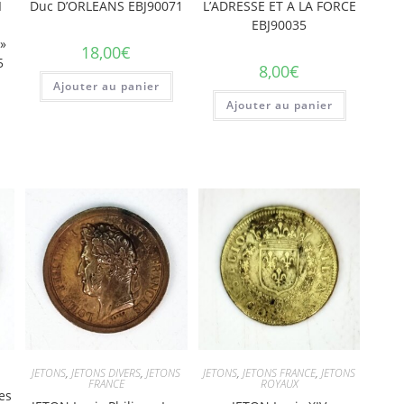
I
Duc D’ORLEANS EBJ90071
L’ADRESSE ET A LA FORCE
EBJ90035
»
18,00
€
5
8,00
€
Ajouter au panier
Ajouter au panier
JETONS
,
JETONS DIVERS
,
JETONS
JETONS
,
JETONS FRANCE
,
JETONS
FRANCE
ROYAUX
es