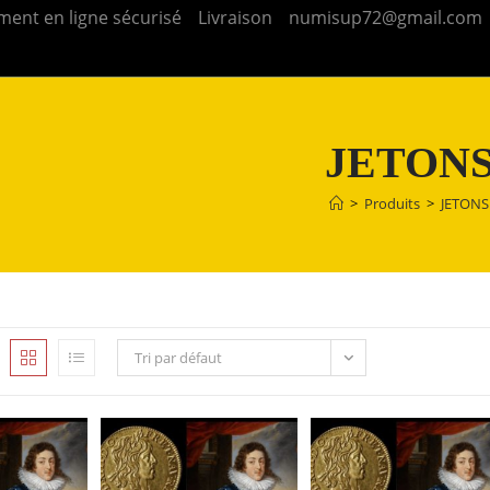
ment en ligne sécurisé
Livraison
numisup72@gmail.com
JETON
>
Produits
>
JETONS
Tri par défaut