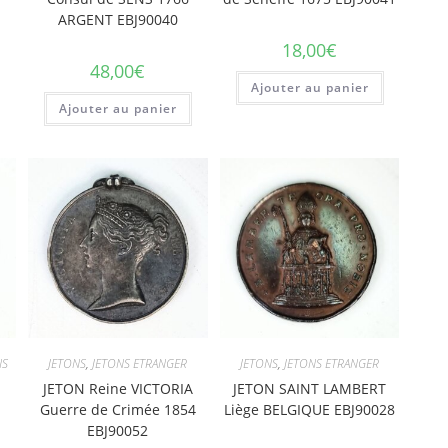
ARGENT EBJ90040
18,00
€
48,00
€
Ajouter au panier
Ajouter au panier
NS
JETONS
,
JETONS ETRANGER
JETONS
,
JETONS ETRANGER
JETON Reine VICTORIA
JETON SAINT LAMBERT
Guerre de Crimée 1854
Liège BELGIQUE EBJ90028
EBJ90052