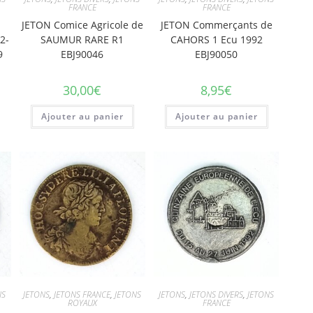
FRANCE
FRANCE
JETON Comice Agricole de
JETON Commerçants de
2-
SAUMUR RARE R1
CAHORS 1 Ecu 1992
9
EBJ90046
EBJ90050
30,00
€
8,95
€
Ajouter au panier
Ajouter au panier
NS
JETONS
,
JETONS FRANCE
,
JETONS
JETONS
,
JETONS DIVERS
,
JETONS
ROYAUX
FRANCE