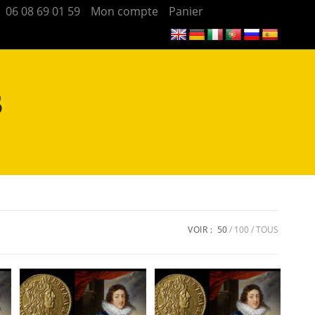
06 08 69 01 59
Mon compte
Panier
S
VOIR :
50
100
TOUS