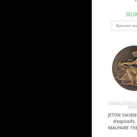
30,0
Ajouter a
JETONS
,
JETONS D
FRAN
JETON Société
d’explosifs.
MALPAIRE 193