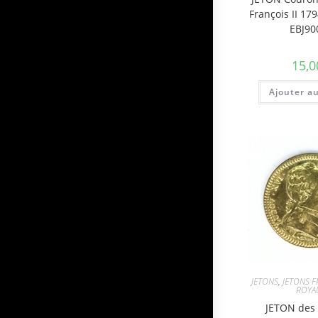
François II 1
EBJ90
15,0
Ajouter a
JETONS
,
JETONS F
ROYA
JETON des 