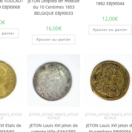
HE FOUCAUT
JETON Leopold Ier module
1882 EBJ90044
9 EBJ90068
du 10 Centimes 1853
BELGIQUE EBJ90033
12,00
€
0
€
16,00
€
Ajouter au panier
u panier
Ajouter au panier
RANCE
,
JETONS
JETONS
,
JETONS FRANCE
,
JETONS
JETONS
,
JETONS FRANCE
,
JETO
UX
ROYAUX
ROYAUX
VI Etats de
JETON Louis XVI jeton de
JETON Louis XVI jeton 
 RENNES
compte Ville d’ANGERS
Nuremberg EBJ90056