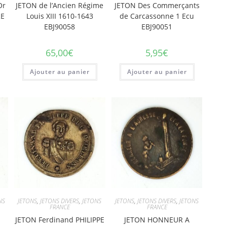
Or
JETON de l’Ancien Régime
JETON Des Commerçants
RE
Louis XIII 1610-1643
de Carcassonne 1 Ecu
EBJ90058
EBJ90051
65,00
€
5,95
€
Ajouter au panier
Ajouter au panier
NS
JETONS
,
JETONS DIVERS
,
JETONS
JETONS
,
JETONS DIVERS
,
JETONS
FRANCE
FRANCE
JETON Ferdinand PHILIPPE
JETON HONNEUR A