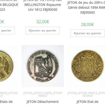
JETON de jeu du 20Frs 
794 BELGIQUE
WELLINGTON Royaume
Génie debout 1894 RA
023
Uni 1812 EBJ90030
EBJ90043
0
€
32,00
€
28,00
€
u panier
Ajouter au panier
Ajouter au panier
RANCE
,
JETONS
JETONS
,
JETONS DIVERS
,
JETONS
JETONS
,
JETONS FRANCE
,
JETO
UX
FRANCE
ROYAUX
Etats de
JETON Détachement
JETON Etat de