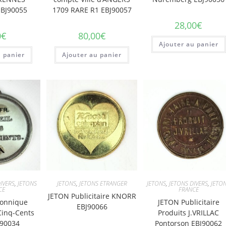
EBJ90055
1709 RARE R1 EBJ90057
28,00
€
0
€
80,00
€
Ajouter au panier
u panier
Ajouter au panier
IVERS
,
JETONS
JETONS
,
JETONS ETRANGER
JETONS
,
JETONS DIVERS
,
JETO
CE
FRANCE
JETON Publicitaire KNORR
onnique
JETON Publicitaire
EBJ90066
Cinq-Cents
Produits J.VRILLAC
J90034
Pontorson EBJ90062