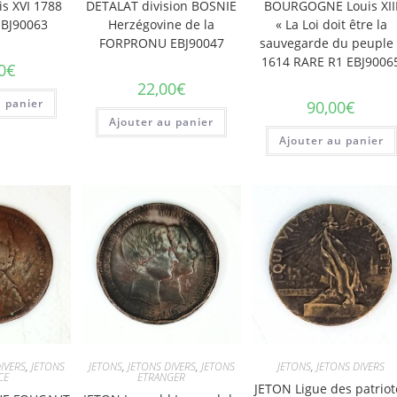
is XVI 1788
DETALAT division BOSNIE
BOURGOGNE Louis XII
EBJ90063
Herzégovine de la
« La Loi doit être la
FORPRONU EBJ90047
sauvegarde du peuple 
1614 RARE R1 EBJ9006
0
€
22,00
€
u panier
90,00
€
Ajouter au panier
Ajouter au panier
IVERS
,
JETONS
JETONS
,
JETONS DIVERS
,
JETONS
JETONS
,
JETONS DIVERS
CE
ETRANGER
JETON Ligue des patriot