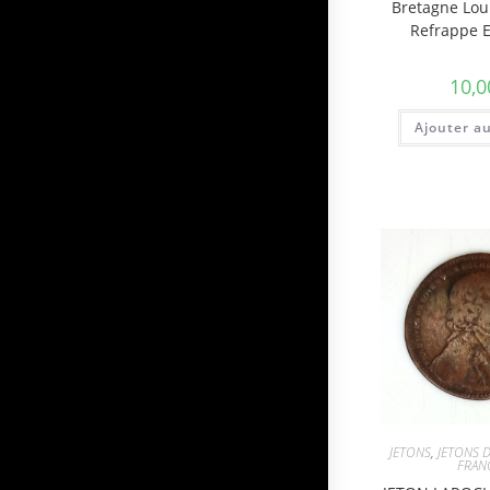
Bretagne Lou
Refrappe 
10,0
Ajouter a
JETONS
,
JETONS D
FRAN