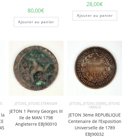
28,00
€
80,00
€
Ajouter au panier
Ajouter au panier
NS
JETONS
,
JETONS ETRANGER
JETONS
,
JETONS DIVERS
,
JETONS
FRANCE
JETON 1 Penny Georges III
 la
JETON 3ème REPUBLIQUE
Ile de MAN 1798
CE
Centenaire de l’Exposition
Angleterre EBJ90010
45
Universelle de 1789
EBJ90032