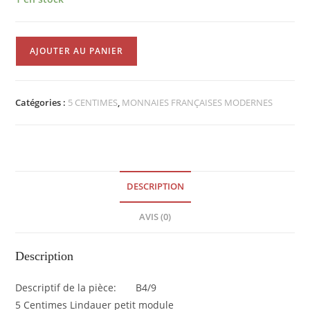
quantité
AJOUTER AU PANIER
de
5
Centimes
Catégories :
5 CENTIMES
,
MONNAIES FRANÇAISES MODERNES
Lindauer
petit
module
1936
SUP
DESCRIPTION
EB90369
AVIS (0)
Description
Descriptif de la pièce: B4/9
5 Centimes Lindauer petit module