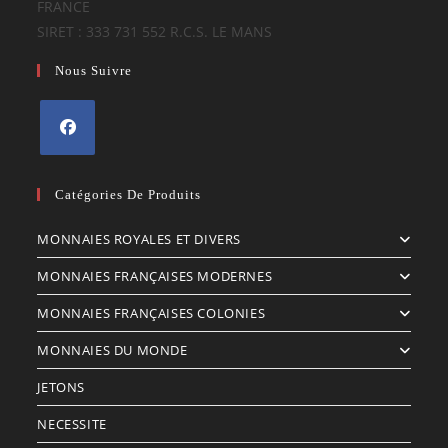
FRANCE
SIRET : 333 731 552 R.C.S. LE MANS
Nous Suivre
S’ouvre
dans
Catégories De Produits
un
MONNAIES ROYALES ET DIVERS
nouvel
onglet
MONNAIES FRANÇAISES MODERNES
MONNAIES FRANÇAISES COLONIES
MONNAIES DU MONDE
JETONS
NECESSITE