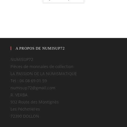
A PROPOS DE NUMISUP72
NUMISUP72
Pièces de monnaies de collection
LA PASSION DE LA NUMISMATIQUE
Tél : 06 08 69 01 59
numisup72@gmail.com
R. VERBA
932 Route des Montignés
Les Péchetières
72390 DOLLON