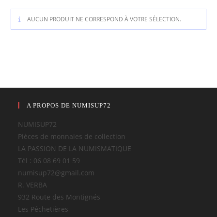
AUCUN PRODUIT NE CORRESPOND À VOTRE SÉLECTION.
A PROPOS DE NUMISUP72
NUMISUP72
Pièces de monnaies de collection
LA PASSION DE LA NUMISMATIQUE
Tél : 06 08 69 01 59
numisup72@gmail.com
R. VERBA
932 Route des Montignés
Les Péchetières