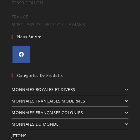
72390 DOLLON
FRANCE
SIRET : 333 731 552 R.C.S. LE MANS
Nous Suivre
S’ouvre
dans
Catégories De Produits
un
MONNAIES ROYALES ET DIVERS
nouvel
onglet
MONNAIES FRANÇAISES MODERNES
MONNAIES FRANÇAISES COLONIES
MONNAIES DU MONDE
JETONS