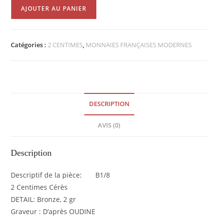
quantité
AJOUTER AU PANIER
de
2
Centimes
Catégories :
2 CENTIMES
,
MONNAIES FRANÇAISES MODERNES
Cérès
1886A
SUP-
EB90635
DESCRIPTION
AVIS (0)
Description
Descriptif de la pièce: B1/8
2 Centimes Cérès
DETAIL: Bronze, 2 gr
Graveur : D’après OUDINE