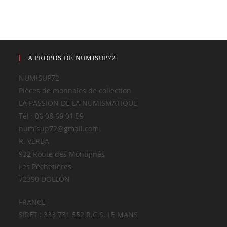
A PROPOS DE NUMISUP72
NUMISUP72
Pièces de monnaies de collection
LA PASSION DE LA NUMISMATIQUE
Tél : 06 08 69 01 59
numisup72@gmail.com
R. VERBA
932 Route des Montignés
Les Péchetières
72390 DOLLON
FRANCE
SIRET : 333 731 552 R.C.S. LE MANS