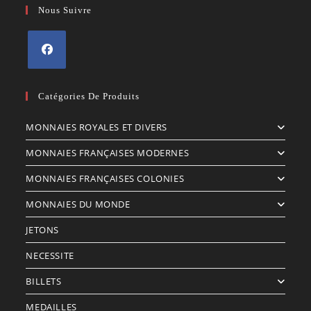
Nous Suivre
S’ouvre
dans
Catégories De Produits
un
MONNAIES ROYALES ET DIVERS
nouvel
onglet
MONNAIES FRANÇAISES MODERNES
MONNAIES FRANÇAISES COLONIES
MONNAIES DU MONDE
JETONS
NECESSITE
BILLETS
MEDAILLES