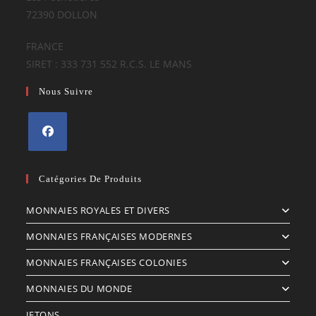
72390 DOLLON
FRANCE
SIRET : 333 731 552 R.C.S. LE MANS
Nous Suivre
S’ouvre
dans
Catégories De Produits
un
MONNAIES ROYALES ET DIVERS
nouvel
onglet
MONNAIES FRANÇAISES MODERNES
MONNAIES FRANÇAISES COLONIES
MONNAIES DU MONDE
JETONS