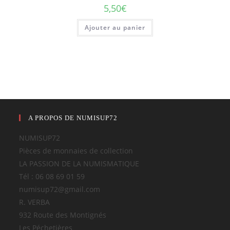
5,50
€
Ajouter au panier
A PROPOS DE NUMISUP72
NUMISUP72
Pièces de monnaies de collection
LA PASSION DE LA NUMISMATIQUE
Tél : 06 08 69 01 59
numisup72@gmail.com
R. VERBA
932 Route des Montignés
Les Péchetières