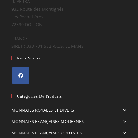
R. VERBA
932 Route des Montignés
Les Péchetières
72390 DOLLON
FRANCE
SIRET : 333 731 552 R.C.S. LE MANS
Nous Suivre
S’ouvre
dans
Catégories De Produits
un
MONNAIES ROYALES ET DIVERS
nouvel
onglet
MONNAIES FRANÇAISES MODERNES
MONNAIES FRANÇAISES COLONIES