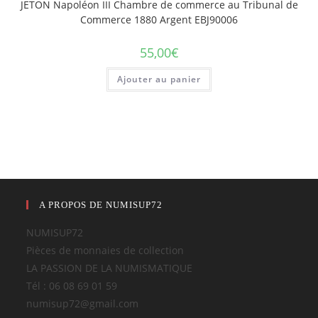
JETON Napoléon III Chambre de commerce au Tribunal de
Commerce 1880 Argent EBJ90006
55,00
€
Ajouter au panier
A PROPOS DE NUMISUP72
NUMISUP72
Pièces de monnaies de collection
LA PASSION DE LA NUMISMATIQUE
Tél : 06 08 69 01 59
numisup72@gmail.com