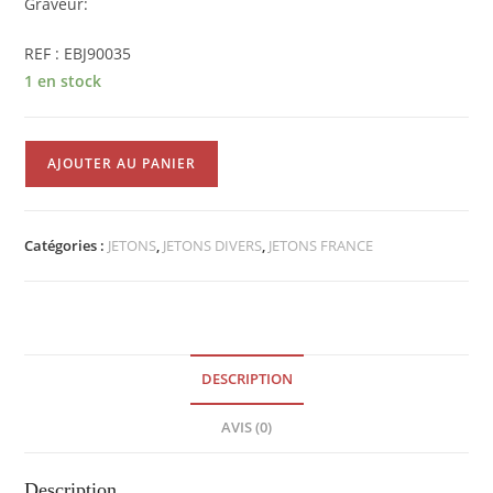
Graveur:
REF : EBJ90035
1 en stock
quantité
AJOUTER AU PANIER
de
JETON
HONNEUR
Catégories :
JETONS
,
JETONS DIVERS
,
JETONS FRANCE
A
L'ADRESSE
ET
A
LA
DESCRIPTION
FORCE
EBJ90035
AVIS (0)
Description