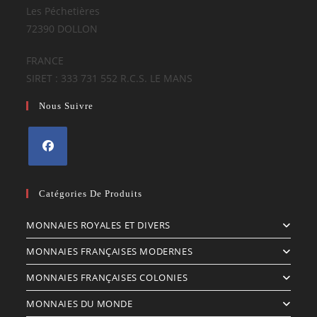
Les Péchetières
72390 DOLLON
FRANCE
SIRET : 333 731 552 R.C.S. LE MANS
Nous Suivre
S’ouvre
dans
Catégories De Produits
un
MONNAIES ROYALES ET DIVERS
nouvel
onglet
MONNAIES FRANÇAISES MODERNES
MONNAIES FRANÇAISES COLONIES
MONNAIES DU MONDE