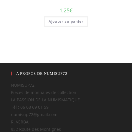
1,25
€
Ajouter au panier
A PROPOS DE NUMISUP72
NUMISUP72
Pièces de monnaies de collection
LA PASSION DE LA NUMISMATIQUE
Tél : 06 08 69 01 59
numisup72@gmail.com
R. VERBA
932 Route des Montignés