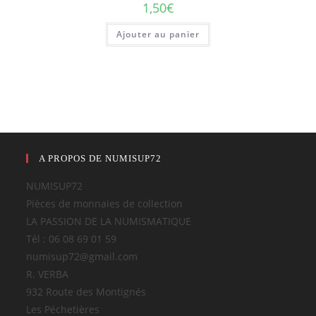
1,50
€
Ajouter au panier
A PROPOS DE NUMISUP72
NUMISUP72
Pièces de monnaies de collection
LA PASSION DE LA NUMISMATIQUE
Tél : 06 08 69 01 59
numisup72@gmail.com
R. VERBA
932 Route des Montignés
Les Péchetières