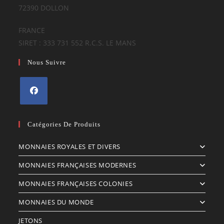
72390 DOLLON
FRANCE
SIRET : 333 731 552 R.C.S. LE MANS
Nous Suivre
S’ouvre
dans
Catégories De Produits
un
MONNAIES ROYALES ET DIVERS
nouvel
onglet
MONNAIES FRANÇAISES MODERNES
MONNAIES FRANÇAISES COLONIES
MONNAIES DU MONDE
JETONS