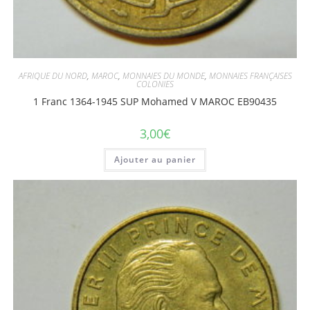
AFRIQUE DU NORD
,
MAROC
,
MONNAIES DU MONDE
,
MONNAIES FRANÇAISES
COLONIES
1 Franc 1364-1945 SUP Mohamed V MAROC EB90435
3,00
€
Ajouter au panier