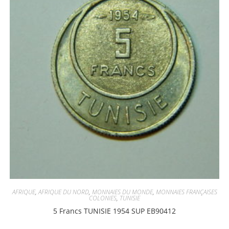
AFRIQUE
,
AFRIQUE DU NORD
,
MONNAIES DU MONDE
,
MONNAIES FRANÇAISES
COLONIES
,
TUNISIE
5 Francs TUNISIE 1954 SUP EB90412