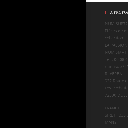
A PROPO
NUMISUP72
Pièces de m
collection
LA PASSION
NUMISMAT
Tél : 06 08 
numisup72
R. VERBA
932 Route 
Les Pécheti
72390 DOL
FRANCE
SIRET : 333 
MANS