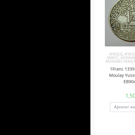
AFRIQUE
,
AFRIQ
MAROC
,
MONNAI
MONNAIES FRANÇA
1Franc 1339
Moulay Yus
EB90
1,5
Ajouter a