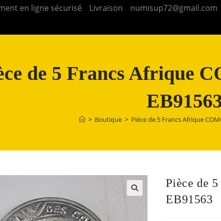
ment en ligne sécurisé
Livraison
numisup72@gmail.com
èce de 5 Francs Afriqu
EB9156
>
Boutique
>
Pièce de 5 Francs Afrique CO
Pièce de 
EB91563