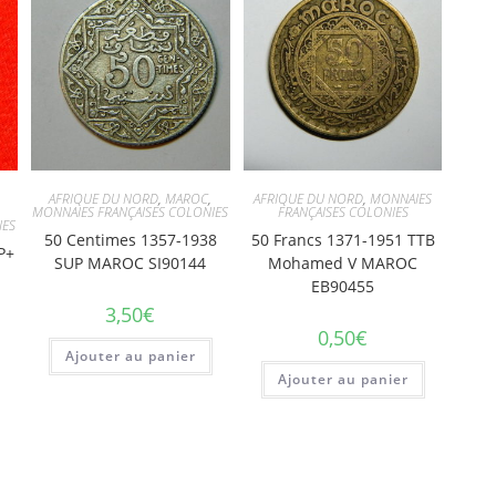
AFRIQUE DU NORD
,
MAROC
,
AFRIQUE DU NORD
,
MONNAIES
MONNAIES FRANÇAISES COLONIES
FRANÇAISES COLONIES
IES
50 Centimes 1357-1938
50 Francs 1371-1951 TTB
P+
SUP MAROC SI90144
Mohamed V MAROC
EB90455
3,50
€
0,50
€
Ajouter au panier
Ajouter au panier