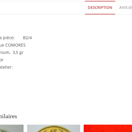
1964
DESCRIPTION
AVIS (0
FDC
EB91563
 la pièce: B2/4
ique COMORES
nium, 3,5 gr
or
telier:
milaires