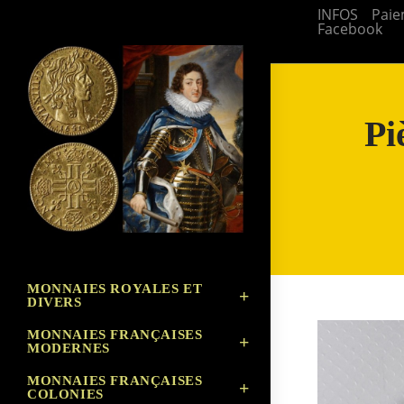
Skip
INFOS
Paie
Facebook
to
content
Pi
MONNAIES ROYALES ET
DIVERS
MONNAIES FRANÇAISES
MODERNES
MONNAIES FRANÇAISES
COLONIES