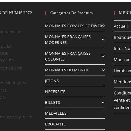
S DE NUMISUP72
Catégories De Produits
MENU
MONNAIES ROYALES ET DIVERS
Accueil
onnaies de
MONNAIES FRANÇAISES
Boutiqu
MODERNES
 DE LA
Infos N
IQUE
MONNAIES FRANÇAISES
COLONIES
Mon com
69 01 59
@gmail.com
MONNAIES DU MONDE
Livraiso
JETONS
Mentions
des Montignés
ères
NECESSITE
Conditio
LON
Vente et
BILLETS
confident
MEDAILLES
731 552 R.C.S. LE
BROCANTE