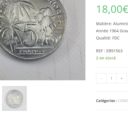
18,00
Matière: Alum
Année 1964 Grav
Qualité: FDC
REF : EB91563
2 en stock
quantité
-
+
de
Pièce
de
Catégories :
COMO
5
Francs
Afrique
COMORES