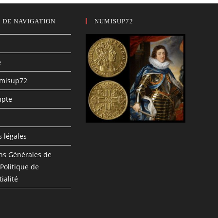
 DE NAVIGATION
NUMISUP72
e
umisup72
pte
n
 légales
ns Générales de
 Politique de
ialité