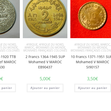
UE DU NORD
,
AFRIQUE
,
AFRIQUE DU NORD
,
AFRIQUE DU NORD
,
MAROC
,
ES DU MONDE
,
MAROC
,
MONNAIES DU MONDE
,
MONNAIES DU MONDE
,
ISES COLONIES
MONNAIES FRANÇAISES COLONIES
MONNAIES FRANÇAISES COLON
-1920 TTB
2 Francs 1364-1945 SUP
10 Francs 1371-1951 SU
sef MAROC
Mohamed V MAROC
Mohamed V MAROC
430
EB90437
SI90157
0
€
5,00
€
3,50
€
u panier
Ajouter au panier
Ajouter au panier