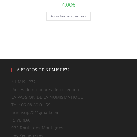
4,00
€
Ajouter au panier
A PROPOS DE NUMISUP72
NUMISUP72
Pièces de monnaies de collection
LA PASSION DE LA NUMISMATIQUE
Tél : 06 08 69 01 59
numisup72@gmail.com
R. VERBA
932 Route des Montignés
Les Péchetières