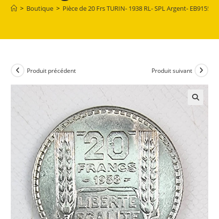
>
Boutique
>
Pièce de 20 Frs TURIN- 1938 RL- SPL Argent- EB91551
Produit précédent
Produit suivant