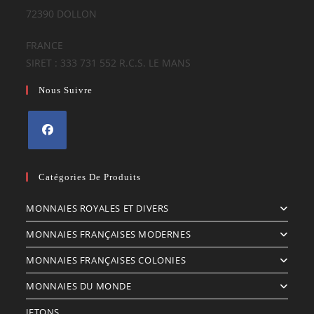
72390 DOLLON
FRANCE
SIRET : 333 731 552 R.C.S. LE MANS
Nous Suivre
S’ouvre
dans
Catégories De Produits
un
MONNAIES ROYALES ET DIVERS
nouvel
onglet
MONNAIES FRANÇAISES MODERNES
MONNAIES FRANÇAISES COLONIES
MONNAIES DU MONDE
JETONS