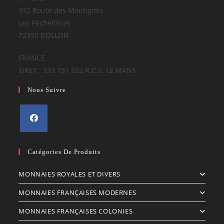
932 Route des Montignés
Les Péchetières
72390 DOLLON
FRANCE
SIRET : 333 731 552 R.C.S. LE MANS
Nous Suivre
S’ouvre
dans
Catégories De Produits
un
MONNAIES ROYALES ET DIVERS
nouvel
onglet
MONNAIES FRANÇAISES MODERNES
MONNAIES FRANÇAISES COLONIES