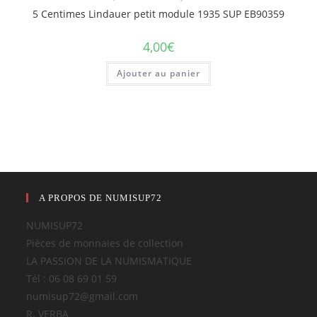
5 Centimes Lindauer petit module 1935 SUP EB90359
4,00
€
Ajouter au panier
A PROPOS DE NUMISUP72
NUMISUP72
Pièces de monnaies de collection
LA PASSION DE LA NUMISMATIQUE
Tél : 06 08 69 01 59
numisup72@gmail.com
R. VERBA