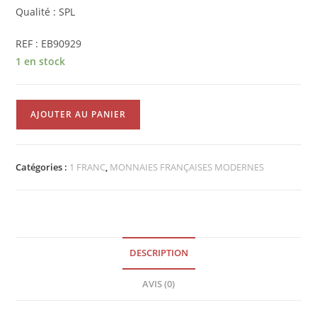
Qualité : SPL
REF : EB90929
1 en stock
quantité
AJOUTER AU PANIER
de
Pièce
de
Catégories :
1 FRANC
,
MONNAIES FRANÇAISES MODERNES
1
Franc
Morlon
1941
SPL
DESCRIPTION
EB90929
AVIS (0)