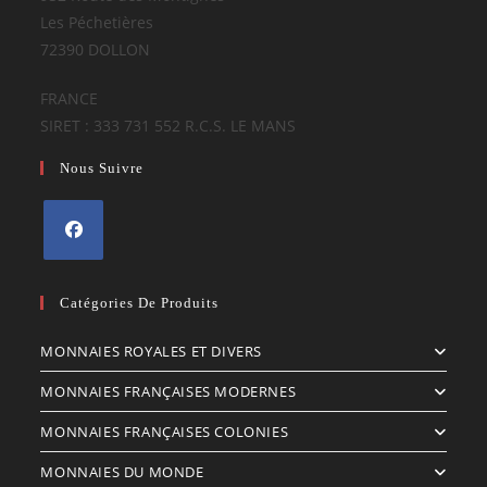
Les Péchetières
72390 DOLLON
FRANCE
SIRET : 333 731 552 R.C.S. LE MANS
Nous Suivre
S’ouvre
dans
Catégories De Produits
un
MONNAIES ROYALES ET DIVERS
nouvel
onglet
MONNAIES FRANÇAISES MODERNES
MONNAIES FRANÇAISES COLONIES
MONNAIES DU MONDE