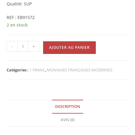
Qualité: SUP
REF : EB91572
2 en stock
quantité
-
+
AJOUTER AU PANIER
de
Pièce
de
Catégories :
1 FRANC
,
MONNAIES FRANÇAISES MODERNES
1
Franc
Chambre
de
commerce
DESCRIPTION
1921
SUP
AVIS (0)
EB91572