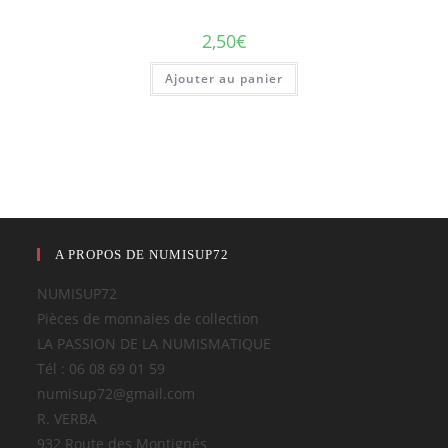
2,50
€
Ajouter au panier
A PROPOS DE NUMISUP72
NUMISUP72
Pièces de monnaies de collection
LA PASSION DE LA NUMISMATIQUE
Tél : 06 08 69 01 59
numisup72@gmail.com
R. VERBA
932 Route des Montignés