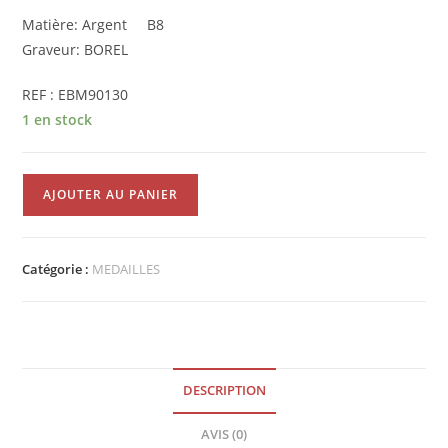
Matière: Argent B8
Graveur: BOREL
REF : EBM90130
1 en stock
quantité
AJOUTER AU PANIER
de
MEDAILLE
D'HONNEUR
Catégorie :
MEDAILLES
DU
TRAVAIL
Argent
EBM90130
DESCRIPTION
AVIS (0)