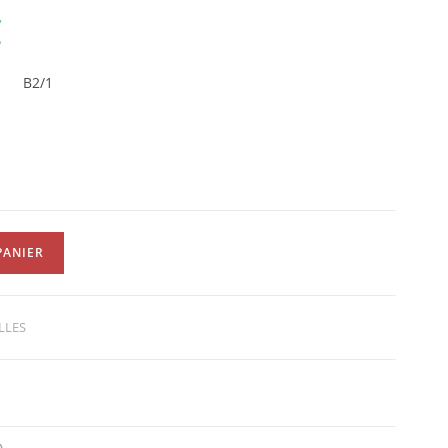
€
re B2/1
PANIER
LLES