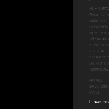
NUMISUP72
Pièces de m
collection
LA PASSION
NUMISMAT
Tél : 06 08 
numisup72
R. VERBA
932 Route 
Les Pécheti
72390 DOL
FRANCE
SIRET : 333 
MANS
Nous Sui