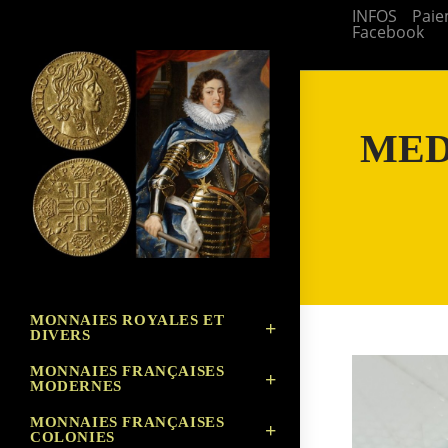
Skip
INFOS
Paie
Facebook
to
content
MEDA
MONNAIES ROYALES ET
DIVERS
MONNAIES FRANÇAISES
MODERNES
MONNAIES FRANÇAISES
COLONIES