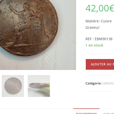
42,00
Matière: Cuiv
Graveur:
REF : EBM90138
1 en stock
quantité
AJOUTER AU 
de
MEDAILLE
de
Catégorie :
MEDAI
Confiance
Monneron
de
2
SOLS