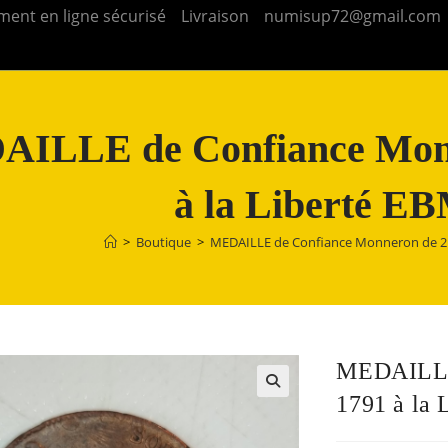
ment en ligne sécurisé
Livraison
numisup72@gmail.com
ILLE de Confiance Monn
à la Liberté E
>
Boutique
>
MEDAILLE de Confiance Monneron de 2 
MEDAILLE
1791 à la