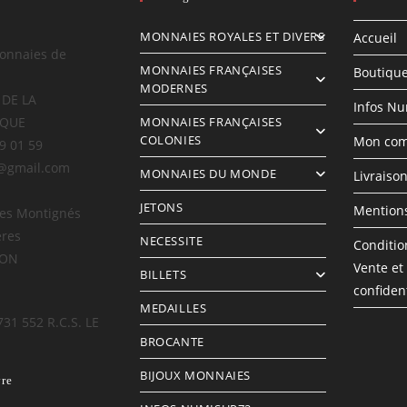
MONNAIES ROYALES ET DIVERS
Accueil
onnaies de
MONNAIES FRANÇAISES
Boutiqu
MODERNES
 DE LA
Infos N
IQUE
MONNAIES FRANÇAISES
COLONIES
Mon com
69 01 59
@gmail.com
MONNAIES DU MONDE
Livraiso
JETONS
Mentions
des Montignés
ères
NECESSITE
Conditio
LON
Vente et
BILLETS
confident
MEDAILLES
731 552 R.C.S. LE
BROCANTE
BIJOUX MONNAIES
vre