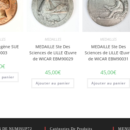
LES
MEDAILLES
MEDAILLES
ugène SUE
MEDAILLE Ste Des
MEDAILLE Ste Des
003
Sciences de LILLE Œuvre
Sciences de LILLE Œuv
de WICAR EBM90029
de WICAR EBM90031
0
€
45,00
€
45,00
€
u panier
Ajouter au panier
Ajouter au panier
S DE NUMISUP72
Catégories De Produits
MENU