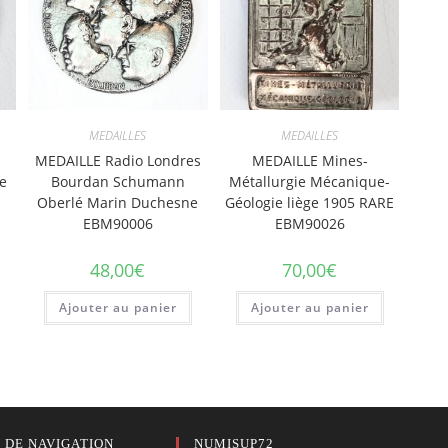
MEDAILLES
MEDAILLES
MEDAILLE Radio Londres
MEDAILLE Mines-
re
Bourdan Schumann
Métallurgie Mécanique-
Oberlé Marin Duchesne
Géologie liège 1905 RARE
EBM90006
EBM90026
48,00
€
70,00
€
Ajouter au panier
Ajouter au panier
 DE NAVIGATION
NUMISUP72