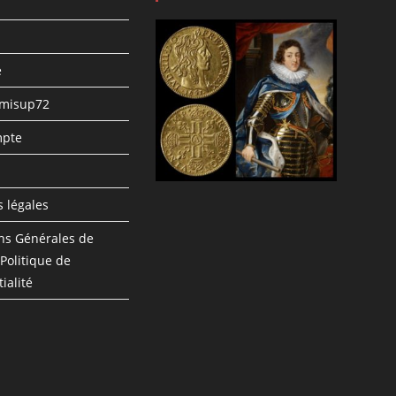
e
umisup72
pte
n
 légales
ns Générales de
 Politique de
ialité