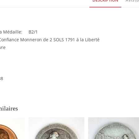
DESCRIPTION
AVIS (0
1791
à
la
Liberté
 la Médaille: B2/1
EBM90138
onfiance Monneron de 2 SOLS 1791 à la Liberté
vre
38
milaires