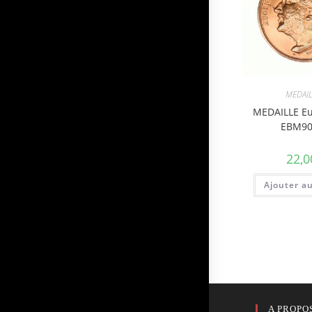
MEDAIL
MEDAILLE E
EBM90
22,0
Ajouter a
A PROPO