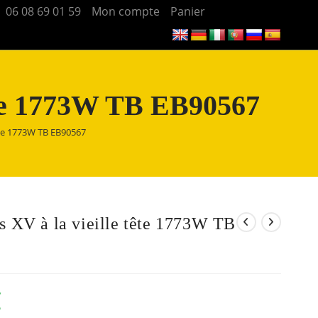
06 08 69 01 59
Mon compte
Panier
tête 1773W TB EB90567
tête 1773W TB EB90567
s XV à la vieille tête 1773W TB
€