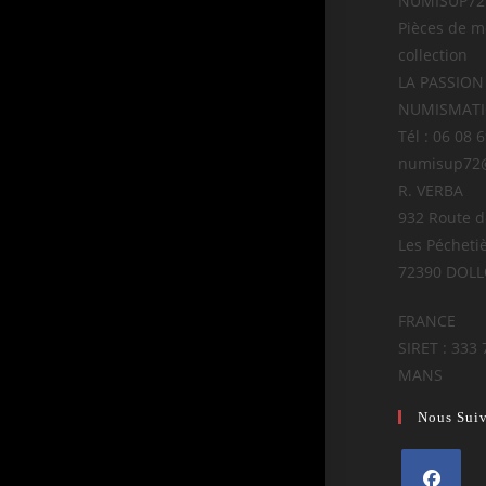
NUMISUP72
Pièces de m
collection
LA PASSION
NUMISMAT
Tél : 06 08 
numisup72
R. VERBA
932 Route 
Les Pécheti
72390 DOL
FRANCE
SIRET : 333 
MANS
Nous Sui