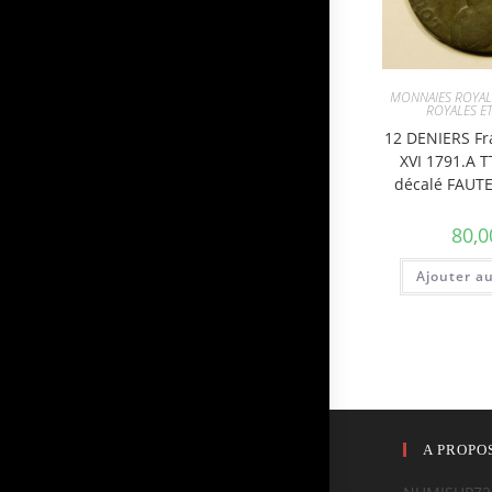
MONNAIES ROYAL
ROYALES ET
12 DENIERS Fr
XVI 1791.A T
décalé FAUT
80,0
Ajouter a
A PROPO