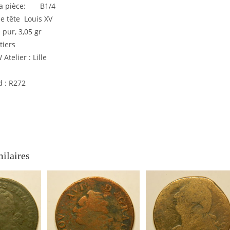
 la pièce: B1/4
lle tête Louis XV
 pur, 3,05 gr
tiers
Atelier : Lille
d : R272
milaires