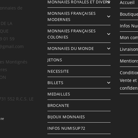
MONNAIES ROYALES ET DIVERS
Accueil
onnaies de
MONNAIES FRANÇAISES
Boutiqu
MODERNES
 DE LA
Infos N
IQUE
MONNAIES FRANÇAISES
COLONIES
Mon com
69 01 59
@gmail.com
MONNAIES DU MONDE
Livraiso
JETONS
Mentions
des Montignés
ères
NECESSITE
Conditio
LON
Vente et
BILLETS
confident
MEDAILLES
731 552 R.C.S. LE
BROCANTE
BIJOUX MONNAIES
vre
INFOS NUMISUP72