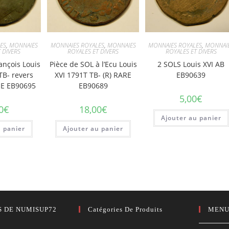
ES
,
MONNAIES
MONNAIES ROYALES
,
MONNAIES
MONNAIES ROYALES
,
MONNAI
 DIVERS
ROYALES ET DIVERS
ROYALES ET DIVERS
ançois Louis
Pièce de SOL à l’Ecu Louis
2 SOLS Louis XVI AB
TB- revers
XVI 1791T TB- (R) RARE
EB90639
EE EB90695
EB90689
5,00
€
0
€
18,00
€
Ajouter au panier
u panier
Ajouter au panier
S DE NUMISUP72
Catégories De Produits
MENU