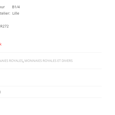
e pur B1/4
elier: Lille
 R272
k
AIES ROYALES
,
MONNAIES ROYALES ET DIVERS
)