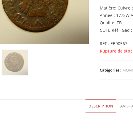
Matière: Cuivr
Année : 1773W At
Qualité: TB
COTE Réf : Gad :
REF : EB90567
Rupture de stoc
Catégories :
MONN
DESCRIPTION
AVIS (0