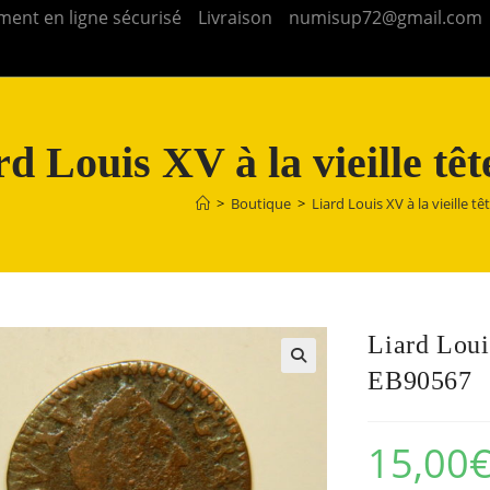
ment en ligne sécurisé
Livraison
numisup72@gmail.com
rd Louis XV à la vieille 
>
Boutique
>
Liard Louis XV à la vieille 
Liard Loui
EB90567
15,00