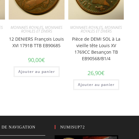
ES
MONNAIES ROYALES
,
MONNAIES
MONNAIES ROYALES
,
MONNAIES
ROYALES ET DIVERS
ROYALES ET DIVERS
12 DENIERS François Louis
Pièce de DEMI SOL à La
XVI 1791B TTB EB90685
vieille tête Louis XV
1769CC Besançon TB
EB90568/B1/4
90,00
€
Ajouter au panier
26,90
€
Ajouter au panier
 DE NAVIGATION
NUMISUP72