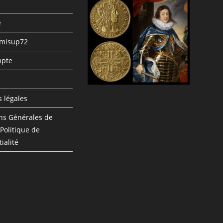
e
umisup72
pte
n
 légales
ns Générales de
 Politique de
ialité