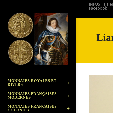
Skip
INFOS
Paie
Facebook
to
content
Lia
MONNAIES ROYALES ET
DIVERS
MONNAIES FRANÇAISES
MODERNES
MONNAIES FRANÇAISES
COLONIES