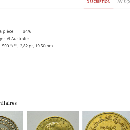
DESCRIPTION
AVIS (0
TTB
Australie
Argent
EB91192
 la pièce: B4/6
es VI Australie
 500 °/°°, 2,82 gr, 19,50mm
milaires