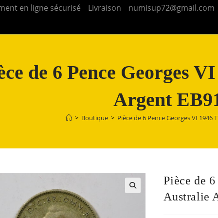
ment en ligne sécurisé
Livraison
numisup72@gmail.com
èce de 6 Pence Georges VI
Argent EB9
>
Boutique
>
Pièce de 6 Pence Georges VI 1946 
Pièce de 
Australie