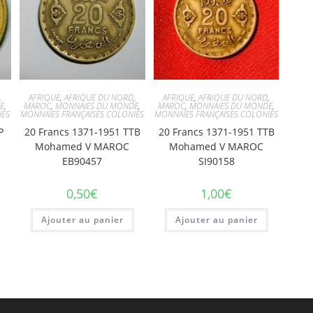
,
AFRIQUE
,
AFRIQUE DU NORD
,
AFRIQUE
,
AFRIQUE DU NORD
,
E
,
MAROC
,
MONNAIES DU MONDE
,
MAROC
,
MONNAIES DU MONDE
,
IES
MONNAIES FRANÇAISES COLONIES
MONNAIES FRANÇAISES COLONIES
P
20 Francs 1371-1951 TTB
20 Francs 1371-1951 TTB
Mohamed V MAROC
Mohamed V MAROC
EB90457
SI90158
0,50
€
1,00
€
Ajouter au panier
Ajouter au panier