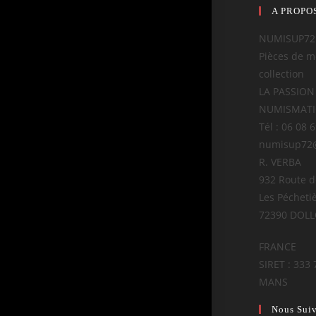
A PROPO
NUMISUP72
Pièces de m
collection
LA PASSION
NUMISMAT
Tél : 06 08 
numisup72
R. VERBA
932 Route 
Les Pécheti
72390 DOL
FRANCE
SIRET : 333 
MANS
Nous Sui