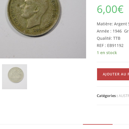
6,00
€
Matière: Argen
Année : 1946 Gr
Qualité: TTB
REF : EB91192
1 en stock
quantité
AJOUTER AU 
de
Pièce
de
Catégories :
AUST
6
Pence
Georges
VI
1946