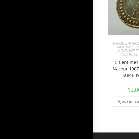
AFRIQUE
,
AFRIQ
MONNAIES D
MONNAIES FR
COLONIES
5 Centimes
Naceur 1907
SUP EB
12,0
Ajouter a