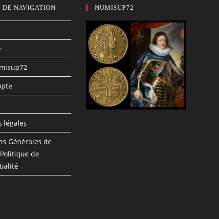
 DE NAVIGATION
NUMISUP72
e
umisup72
pte
n
 légales
ns Générales de
 Politique de
ialité