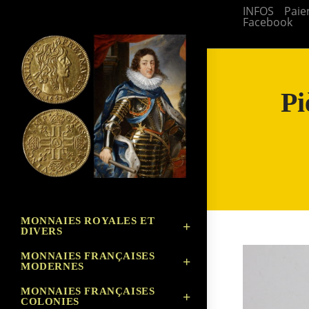
Skip
INFOS
Paie
Facebook
to
content
Pi
MONNAIES ROYALES ET
DIVERS
MONNAIES FRANÇAISES
MODERNES
MONNAIES FRANÇAISES
COLONIES