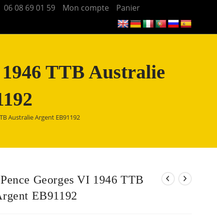
06 08 69 01 59
Mon compte
Panier
 1946 TTB Australie
1192
TTB Australie Argent EB91192
6 Pence Georges VI 1946 TTB
 Argent EB91192