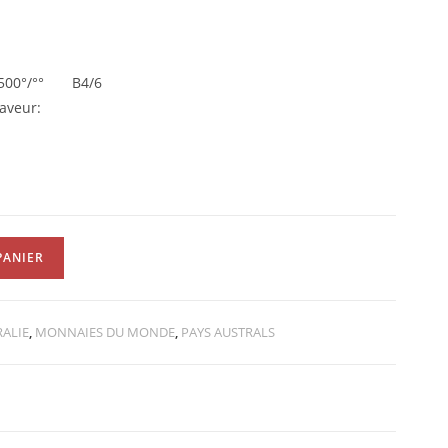
t 500°/°° B4/6
aveur:
PANIER
RALIE
,
MONNAIES DU MONDE
,
PAYS AUSTRALS