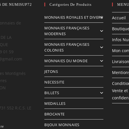
S DE NUMISUP72
Catégories De Produits
MENU
MONNAIES ROYALES ET DIVERS
Accueil
onnaies de
MONNAIES FRANÇAISES
Boutiqu
MODERNES
 DE LA
Infos N
IQUE
MONNAIES FRANÇAISES
COLONIES
Mon com
69 01 59
@gmail.com
MONNAIES DU MONDE
Livraiso
JETONS
Mentions
des Montignés
ères
NECESSITE
Conditio
LON
Vente et
BILLETS
confident
MEDAILLES
731 552 R.C.S. LE
BROCANTE
BIJOUX MONNAIES
vre