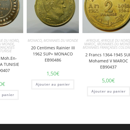
UE DU NORD
,
MONACO
,
MONNAIES DU MONDE
AFRIQUE
,
AFRIQUE DU NORD
U MONDE
,
MAROC
,
MONNAIES DU MOND
ANÇAISES
20 Centimes Rainier III
MONNAIES FRANÇAISES COLON
,
TUNISIE
1962 SUP+ MONACO
2 Francs 1364-1945 SU
 Moh.En-
EB90486
Mohamed V MAROC
A TUNISIE
EB90437
90407
1,50
€
5,00
€
0
€
Ajouter au panier
Ajouter au panier
u panier