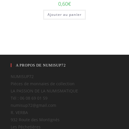
0,60
€
Ajouter au panier
A PROPOS DE NUMISUP72
NUMISUP72
Pièces de monnaies de collection
LA PASSION DE LA NUMISMATIQUE
Tél : 06 08 69 01 59
numisup72@gmail.com
R. VERBA
932 Route des Montignés
Les Péchetières