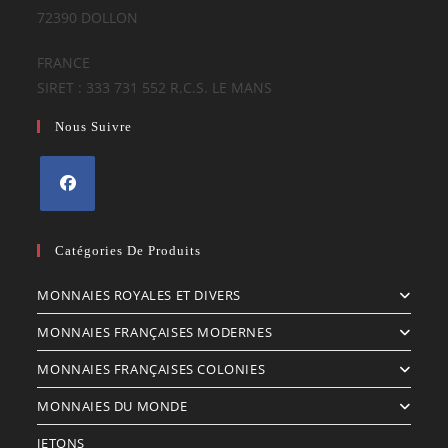
72390 DOLLON
FRANCE
SIRET : 333 731 552 R.C.S. LE MANS
Nous Suivre
S’ouvre
dans
Catégories De Produits
un
MONNAIES ROYALES ET DIVERS
nouvel
onglet
MONNAIES FRANÇAISES MODERNES
MONNAIES FRANÇAISES COLONIES
MONNAIES DU MONDE
JETONS