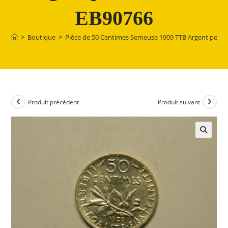
EB90766
>
Boutique
>
Pièce de 50 Centimes Semeuse 1909 TTB Argent peu 
Produit précédent
Produit suivant