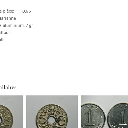
 la pièce: B3/6
Marianne
e-aluminium, 7 gr
iffoul
lis
milaires