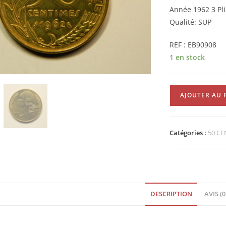
Année 1962 3 Pli
Qualité: SUP
REF : EB90908
1 en stock
quantité
AJOUTER AU 
de
50
Centimes
Catégories :
50 C
Marianne
1962
3plis
SUP
EB90908
DESCRIPTION
AVIS (0