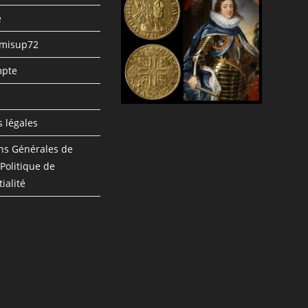
e
umisup72
pte
n
 légales
ns Générales de
 Politique de
ialité