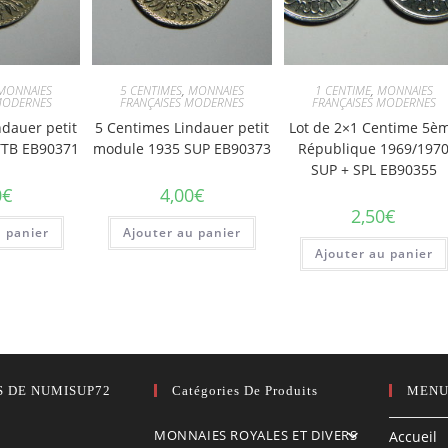
MONNAIES
5 CENTIMES
,
MONNAIES
1 CENTIME
,
MONNAIES
MODERNES
FRANÇAISES MODERNES
FRANÇAISES MODERNES
ndauer petit
5 Centimes Lindauer petit
Lot de 2×1 Centime 5è
TTB EB90371
module 1935 SUP EB90373
République 1969/197
SUP + SPL EB90355
0
€
4,00
€
2,50
€
u panier
Ajouter au panier
Ajouter au panier
S DE NUMISUP72
Catégories De Produits
MENU
MONNAIES ROYALES ET DIVERS
Accueil