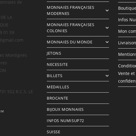
onnaies de
MONNAIES FRANÇAISES
Boutiqu
MODERNES
 DE LA
Infos N
IQUE
MONNAIES FRANÇAISES
COLONIES
Mon com
69 01 59
@gmail.com
MONNAIES DU MONDE
Livraiso
JETONS
Mentions
des Montignés
ères
NECESSITE
Conditio
LON
Vente et
BILLETS
confident
MEDAILLES
731 552 R.C.S. LE
BROCANTE
BIJOUX MONNAIES
vre
INFOS NUMISUP72
SUISSE