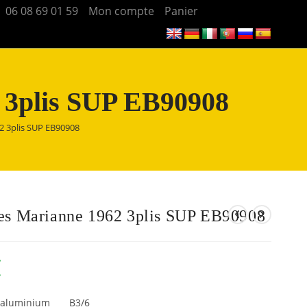
06 08 69 01 59
Mon compte
Panier
 3plis SUP EB90908
2 3plis SUP EB90908
es Marianne 1962 3plis SUP EB90908
€
ze-aluminium B3/6