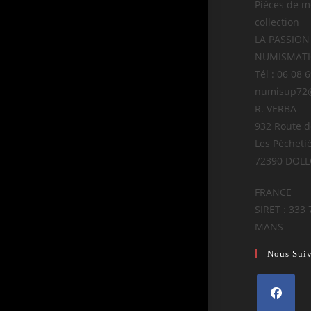
Pièces de m
collection
LA PASSION
NUMISMAT
Tél : 06 08 
numisup72
R. VERBA
932 Route 
Les Pécheti
72390 DOL
FRANCE
SIRET : 333 
MANS
Nous Sui