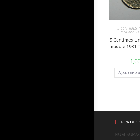
5 CENTIMES
,
FRANÇAISES 
5 Centimes Li
module 1931 
1,0
Ajouter a
A PROPO
NUMISUP72