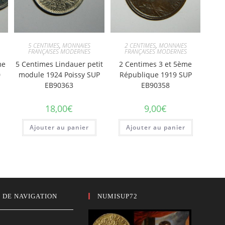
5 CENTIMES
,
MONNAIES
2 CENTIMES
,
MONNAIES
FRANÇAISES MODERNES
FRANÇAISES MODERNES
me
5 Centimes Lindauer petit
2 Centimes 3 et 5ème
0
module 1924 Poissy SUP
République 1919 SUP
EB90363
EB90358
18,00
€
9,00
€
Ajouter au panier
Ajouter au panier
 DE NAVIGATION
NUMISUP72