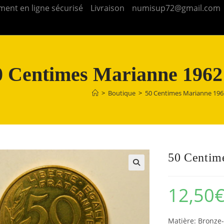
ment en ligne sécurisé
Livraison
numisup72@gmail.com
0 Centimes Marianne 1962
>
Boutique
>
50 Centimes Marianne 196
50 Centim
12,50
Matière: Bron