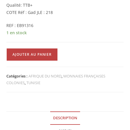
Qualité: TTB+
COTE Réf : Gad JLE : 218
REF : EB91316
1 en stock
quantité
AJOUTER AU PANIER
de
Pièce
de
Catégories :
AFRIQUE DU NORD
,
MONNAIES FRANÇAISES
50
COLONIES
,
TUNISIE
Centimes
1915A
TTB+
TUNISIE
Protectorat
DESCRIPTION
Fr