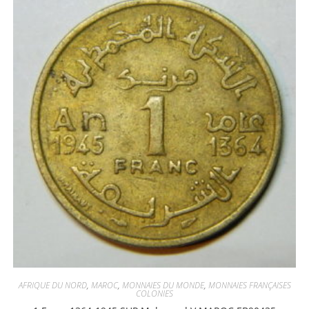
AFRIQUE DU NORD
,
MAROC
,
MONNAIES DU MONDE
,
MONNAIES FRANÇAISES
COLONIES