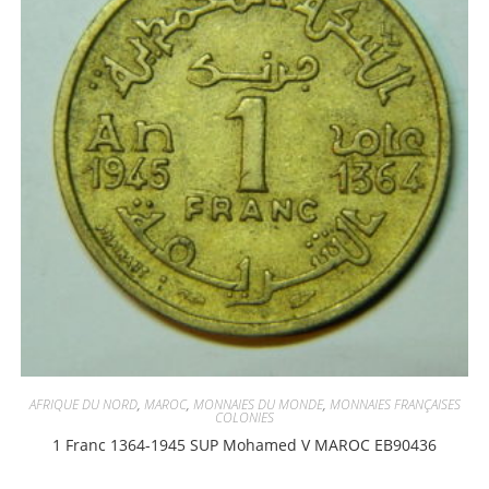
AFRIQUE DU NORD
,
MAROC
,
MONNAIES DU MONDE
,
MONNAIES FRANÇAISES
COLONIES
1 Franc 1364-1945 SUP Mohamed V MAROC EB90436