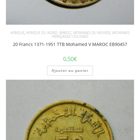
AFRIQUE
,
AFRIQUE DU NORD
,
MAROC
,
MONNAIES DU MONDE
,
MONNAIES
FRANÇAISES COLONIES
20 Francs 1371-1951 TTB Mohamed V MAROC EB90457
0,50
€
Ajouter au panier