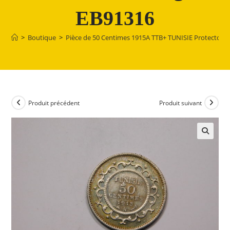
EB91316
>
Boutique
>
Pièce de 50 Centimes 1915A TTB+ TUNISIE Protectorat
Produit précédent
Produit suivant