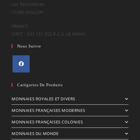
Les Péchetières
72390 DOLLON
FRANCE
SIRET : 333 731 552 R.C.S. LE MANS
Nous Suivre
S’ouvre
dans
Catégories De Produits
un
MONNAIES ROYALES ET DIVERS
nouvel
onglet
MONNAIES FRANÇAISES MODERNES
MONNAIES FRANÇAISES COLONIES
MONNAIES DU MONDE