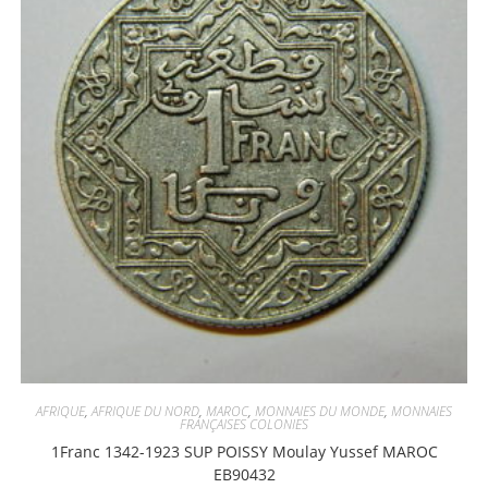
AFRIQUE
,
AFRIQUE DU NORD
,
MAROC
,
MONNAIES DU MONDE
,
MONNAIES
FRANÇAISES COLONIES
1Franc 1342-1923 SUP POISSY Moulay Yussef MAROC
EB90432