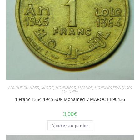
AFRIQUE DU NORD
,
MAROC
,
MONNAIES DU MONDE
,
MONNAIES FRANÇAISES
COLONIES
1 Franc 1364-1945 SUP Mohamed V MAROC EB90436
3,00
€
Ajouter au panier