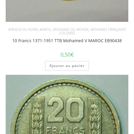
AFRIQUE DU NORD
,
MAROC
,
MONNAIES DU MONDE
,
MONNAIES FRANÇAISES
COLONIES
10 Francs 1371-1951 TTB Mohamed V MAROC EB90438
0,50
€
Ajouter au panier