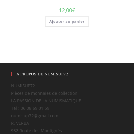
12,00
€
Ajouter au panier
A PROPOS DE NUMISUP72
NUMISUP72
Pièces de monnaies de collection
LA PASSION DE LA NUMISMATIQUE
Tél : 06 08 69 01 59
numisup72@gmail.com
R. VERBA
932 Route des Montignés