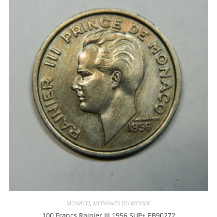
MONACO
,
MONNAIES DU MONDE
100 Francs Rainier III 1956 SUP+ EB90272