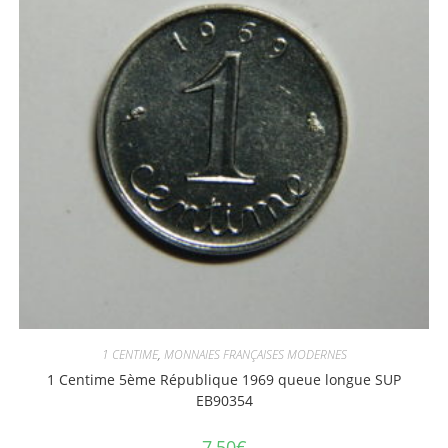
1 CENTIME
,
MONNAIES FRANÇAISES MODERNES
1 Centime 5ème République 1969 queue longue SUP
EB90354
7,50
€