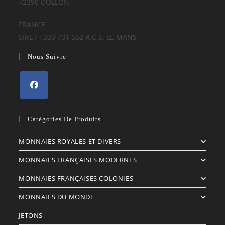
72390 DOLLON
FRANCE
SIRET : 333 731 552 R.C.S. LE MANS
Nous Suivre
S’ouvre
dans
Catégories De Produits
un
MONNAIES ROYALES ET DIVERS
nouvel
onglet
MONNAIES FRANÇAISES MODERNES
MONNAIES FRANÇAISES COLONIES
MONNAIES DU MONDE
JETONS