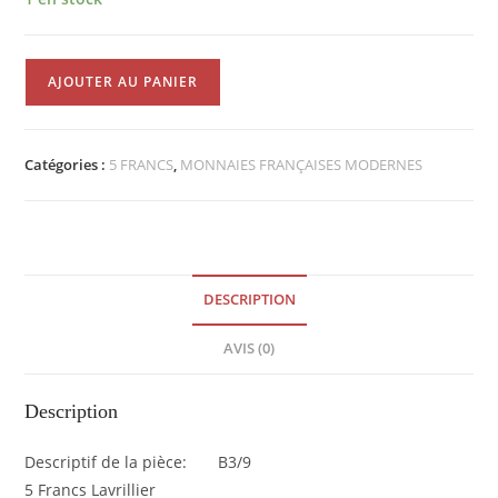
quantité
AJOUTER AU PANIER
de
5
Francs
Catégories :
5 FRANCS
,
MONNAIES FRANÇAISES MODERNES
Lavrillier
TTB+
Nickel
1933
EB90938
DESCRIPTION
AVIS (0)
Description
Descriptif de la pièce: B3/9
5 Francs Lavrillier