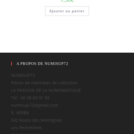
Ajouter au panier
A PROPOS DE NUMISUP72
NUMISUP72
Pièces de monnaies de collection
LA PASSION DE LA NUMISMATIQUE
Tél : 06 08 69 01 59
numisup72@gmail.com
R. VERBA
932 Route des Montignés
Les Péchetières