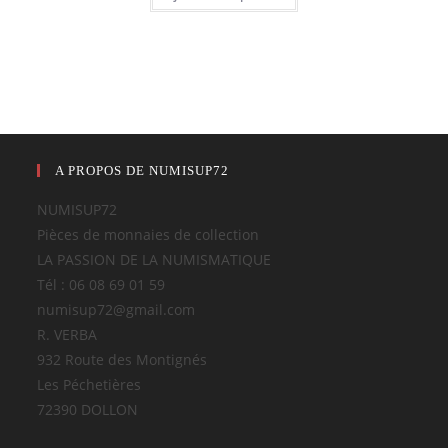
A PROPOS DE NUMISUP72
NUMISUP72
Pièces de monnaies de collection
LA PASSION DE LA NUMISMATIQUE
Tél : 06 08 69 01 59
numisup72@gmail.com
R. VERBA
932 Route des Montignés
Les Péchetières
72390 DOLLON