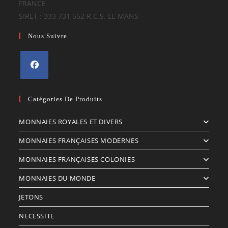
FRANCE
SIRET : 333 731 552 R.C.S. LE MANS
Nous Suivre
S’ouvre
dans
Catégories De Produits
un
MONNAIES ROYALES ET DIVERS
nouvel
onglet
MONNAIES FRANÇAISES MODERNES
MONNAIES FRANÇAISES COLONIES
MONNAIES DU MONDE
JETONS
NECESSITE