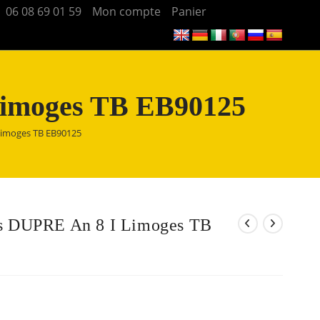
06 08 69 01 59
Mon compte
Panier
Limoges TB EB90125
Limoges TB EB90125
s DUPRE An 8 I Limoges TB