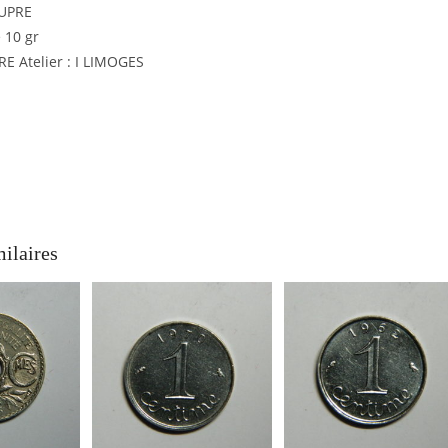
DUPRE
 10 gr
RE Atelier : I LIMOGES
milaires