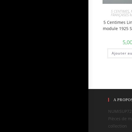
5 CENTIMES
,
FRANÇAISES 
5 Centimes Li
module 1925 
5,0
Ajouter a
A PROPO
NUMISUP72
Pièces de m
collection