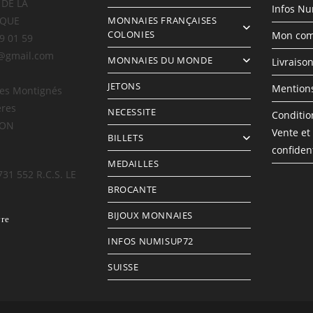
 DE LA
Infos N
IQUE
MONNAIES FRANÇAISES
COLONIES
Mon com
69 01 59
@gmail.com
MONNAIES DU MONDE
Livraiso
JETONS
Mentions
des Montignés
ères
NECESSITE
Conditio
LON
Vente et
BILLETS
confident
MEDAILLES
731 552 R.C.S. LE
BROCANTE
BIJOUX MONNAIES
vre
INFOS NUMISUP72
SUISSE