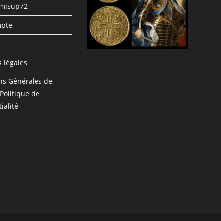
umisup72
pte
n
 légales
ns Générales de
 Politique de
ialité