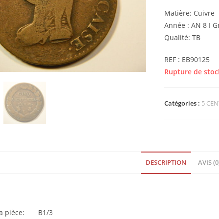
Matière: Cuiv
Année : AN 8 I 
Qualité: TB
REF : EB90125
Rupture de stoc
Catégories :
5 CE
DESCRIPTION
AVIS (0
 la pièce: B1/3