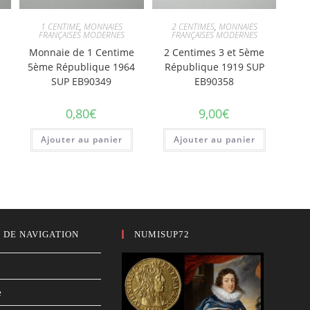
1 CENTIME
,
MONNAIES
2 CENTIMES
,
MONNAIES
FRANÇAISES MODERNES
FRANÇAISES MODERNES
Monnaie de 1 Centime
2 Centimes 3 et 5ème
5ème République 1964
République 1919 SUP
SUP EB90349
EB90358
0,80
€
9,00
€
Ajouter au panier
Ajouter au panier
 DE NAVIGATION
NUMISUP72
e