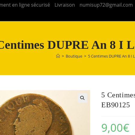
ment en ligne sécurisé
Livraison
numisup72@gmail.com
Centimes DUPRE An 8 I 
>
Boutique
>
5 Centimes DUPRE An 8 I 
5 Centime
EB90125
9,00
€