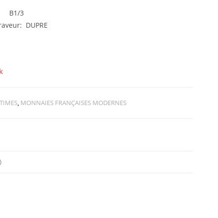
re B1/3
Graveur: DUPRE
k
NTIMES
,
MONNAIES FRANÇAISES MODERNES
)