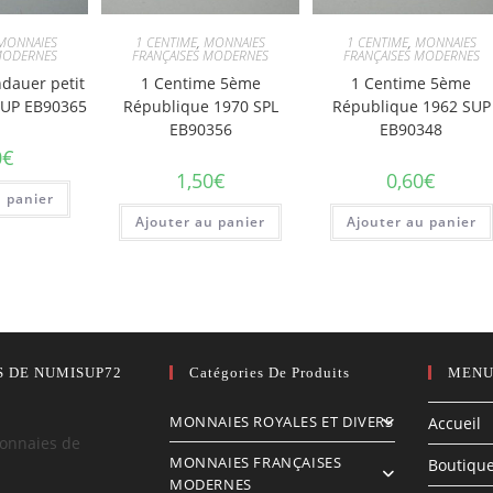
MONNAIES
1 CENTIME
,
MONNAIES
1 CENTIME
,
MONNAIES
MODERNES
FRANÇAISES MODERNES
FRANÇAISES MODERNES
ndauer petit
1 Centime 5ème
1 Centime 5ème
SUP EB90365
République 1970 SPL
République 1962 SUP
EB90356
EB90348
0
€
1,50
€
0,60
€
u panier
Ajouter au panier
Ajouter au panier
S DE NUMISUP72
Catégories De Produits
MENU
MONNAIES ROYALES ET DIVERS
Accueil
onnaies de
MONNAIES FRANÇAISES
Boutiqu
MODERNES