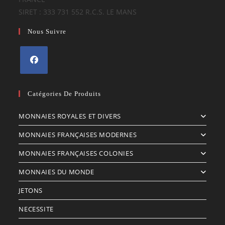
SIRET : 333 731 552 R.C.S. LE MANS
Nous Suivre
S’ouvre
dans
Catégories De Produits
un
MONNAIES ROYALES ET DIVERS
nouvel
onglet
MONNAIES FRANÇAISES MODERNES
MONNAIES FRANÇAISES COLONIES
MONNAIES DU MONDE
JETONS
NECESSITE