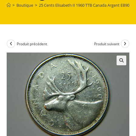
>
Boutique
>
25 Cents Elisabeth II 1960 TTB Canada Argent EB90066
Produit précédent
Produit suivant