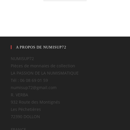
A PROPOS DE NUMISUP72
NUMISUP72
Pièces de monnaies de collection
LA PASSION DE LA NUMISMATIQUE
Tél : 06 08 69 01 59
numisup72@gmail.com
R. VERBA
932 Route des Montignés
Les Péchetières
72390 DOLLON
FRANCE