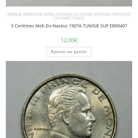
AFRIQUE
,
AFRIQUE DU NORD
,
MONNAIES DU MONDE
,
MONNAIES FRANÇAISES
COLONIES
,
TUNISIE
5 Centimes Moh.En-Naceur 1907A TUNISIE SUP EB90407
12,00
€
Ajouter au panier