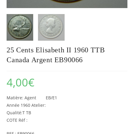
25 Cents Elisabeth II 1960 TTB
Canada Argent EB90066
4,00
€
Matière: Agent EB/E1
Année 1960 Atelier:
Qualité:T TB
COTE Réf :
REF : EB90066