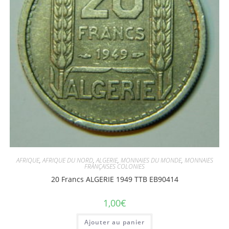
AFRIQUE
,
AFRIQUE DU NORD
,
ALGERIE
,
MONNAIES DU MONDE
,
MONNAIES
FRANÇAISES COLONIES
20 Francs ALGERIE 1949 TTB EB90414
1,00
€
Ajouter au panier