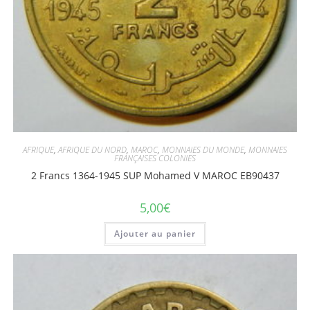
AFRIQUE
,
AFRIQUE DU NORD
,
MAROC
,
MONNAIES DU MONDE
,
MONNAIES
FRANÇAISES COLONIES
2 Francs 1364-1945 SUP Mohamed V MAROC EB90437
5,00
€
Ajouter au panier