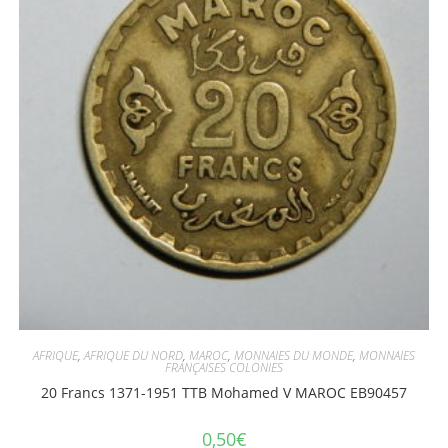
AFRIQUE
,
AFRIQUE DU NORD
,
MAROC
,
MONNAIES DU MONDE
,
MONNAIES
FRANÇAISES COLONIES
20 Francs 1371-1951 TTB Mohamed V MAROC EB90457
0,50
€