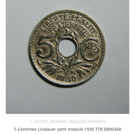
5 CENTIMES
,
MONNAIES FRANÇAISES MODERNES
5 Centimes Lindauer petit module 1930 TTB EB90368