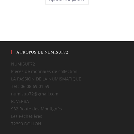
A PROPOS DE NUMISUP72
NUMISUP72
Pièces de monnaies de collection
LA PASSION DE LA NUMISMATIQUE
Tél : 06 08 69 01 59
numisup72@gmail.com
R. VERBA
932 Route des Montignés
Les Péchetières
72390 DOLLON