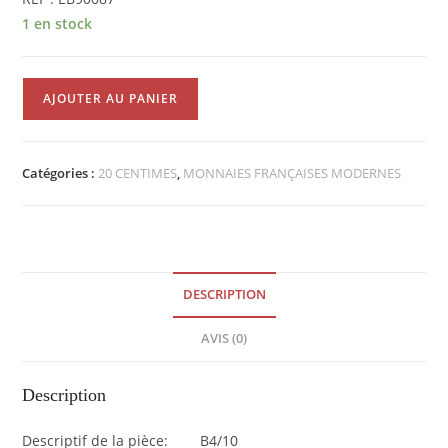
1 en stock
quantité
AJOUTER AU PANIER
de
20
Centimes
Catégories :
20 CENTIMES
,
MONNAIES FRANÇAISES MODERNES
Etat
Français
Zinc
1941
SUP
DESCRIPTION
EB90087
AVIS (0)
Description
Descriptif de la pièce: B4/10