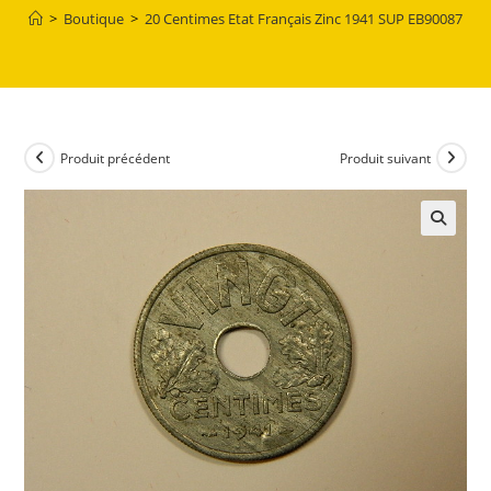
>
Boutique
>
20 Centimes Etat Français Zinc 1941 SUP EB90087
Produit précédent
Produit suivant