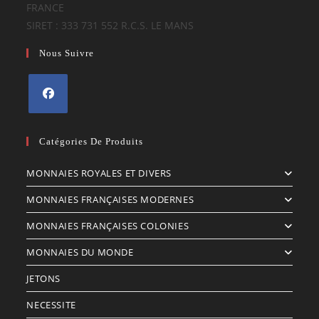
FRANCE
SIRET : 333 731 552 R.C.S. LE MANS
Nous Suivre
S’ouvre
dans
Catégories De Produits
un
MONNAIES ROYALES ET DIVERS
nouvel
onglet
MONNAIES FRANÇAISES MODERNES
MONNAIES FRANÇAISES COLONIES
MONNAIES DU MONDE
JETONS
NECESSITE