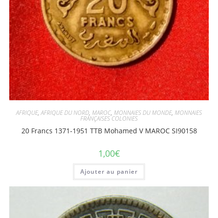
AFRIQUE
,
AFRIQUE DU NORD
,
MAROC
,
MONNAIES DU MONDE
,
MONNAIES
FRANÇAISES COLONIES
20 Francs 1371-1951 TTB Mohamed V MAROC SI90158
1,00
€
Ajouter au panier