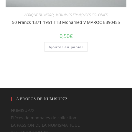
AFRIQUE DU NORD
,
MONNAIES FRANÇAISES COLONIES
50 Francs 1371-1951 TTB Mohamed V MAROC EB90455
0,50
€
Ajouter au panier
A PROPOS DE NUMISUP72
NUMISUP72
Pièces de monnaies de collection
LA PASSION DE LA NUMISMATIQUE