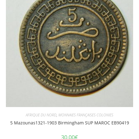
AFRIQUE DU NORD
,
MONNAIES FRANÇAISES COLONIES
5 Mazounas1321-1903 Birmingham SUP MAROC EB90419
30,00
€