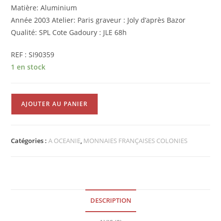
Matière: Aluminium
Année 2003 Atelier: Paris graveur : Joly d’après Bazor
Qualité: SPL Cote Gadoury : JLE 68h
REF : SI90359
1 en stock
quantité
AJOUTER AU PANIER
de
2
Francs
Catégories :
A OCEANIE
,
MONNAIES FRANÇAISES COLONIES
Nouvelle
Calédonie
2003
SPL
SI90359
DESCRIPTION