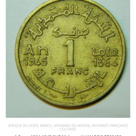
AFRIQUE DU NORD
,
MAROC
,
MONNAIES DU MONDE
,
MONNAIES FRANÇAISES
COLONIES