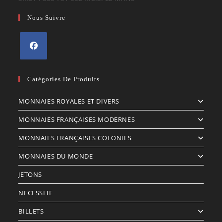
Nous Suivre
S’ouvre
dans
Catégories De Produits
un
MONNAIES ROYALES ET DIVERS
nouvel
onglet
MONNAIES FRANÇAISES MODERNES
MONNAIES FRANÇAISES COLONIES
MONNAIES DU MONDE
JETONS
NECESSITE
BILLETS