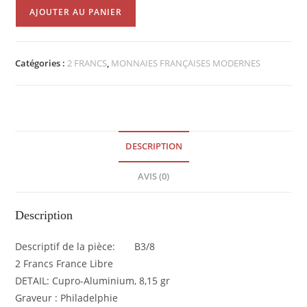
quantité
AJOUTER AU PANIER
de
2
Francs
Catégories :
2 FRANCS
,
MONNAIES FRANÇAISES MODERNES
France
Libre
1944
SPL
EB90932
DESCRIPTION
AVIS (0)
Description
Descriptif de la pièce: B3/8
2 Francs France Libre
DETAIL: Cupro-Aluminium, 8,15 gr
Graveur : Philadelphie