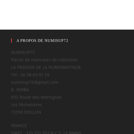
A PROPOS DE NUMISUP72
NUMISUP72
Pièces de monnaies de collection
LA PASSION DE LA NUMISMATIQUE
Tél : 06 08 69 01 59
numisup72@gmail.com
R. VERBA
932 Route des Montignés
Les Péchetières
72390 DOLLON
FRANCE
SIRET : 333 731 552 R.C.S. LE MANS