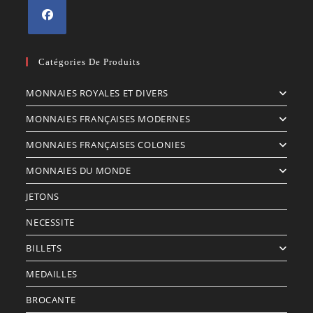
S’ouvre
dans
Catégories De Produits
un
MONNAIES ROYALES ET DIVERS
nouvel
onglet
MONNAIES FRANÇAISES MODERNES
MONNAIES FRANÇAISES COLONIES
MONNAIES DU MONDE
JETONS
NECESSITE
BILLETS
MEDAILLES
BROCANTE