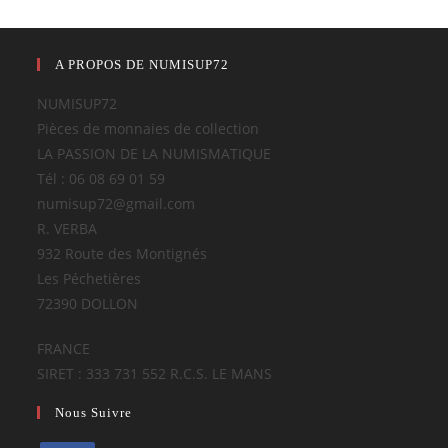
A PROPOS DE NUMISUP72
NUMISUP72
Pièces de monnaies de collection
LA PASSION DE LA NUMISMATIQUE
Tél : 06 08 69 01 59
numisup72@gmail.com
R. VERBA
932 Route des Montignés
Les Péchetières
72390 DOLLON
FRANCE
SIRET : 333 731 552 R.C.S. LE MANS
Nous Suivre