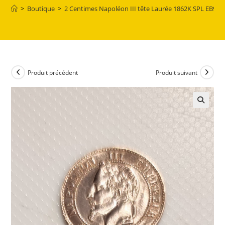
>
Boutique
>
2 Centimes Napoléon III tête Laurée 1862K SPL EB915
Produit précédent
Produit suivant