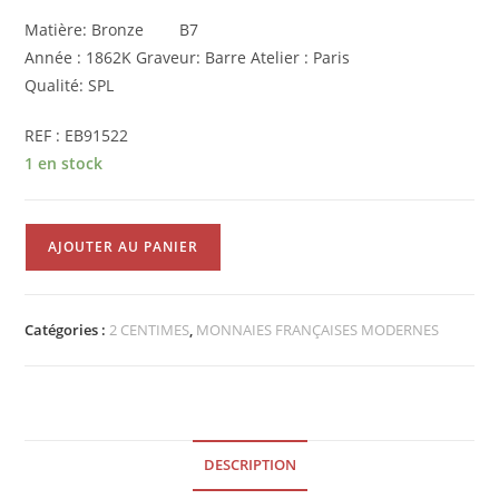
Matière: Bronze B7
Année : 1862K Graveur: Barre Atelier : Paris
Qualité: SPL
REF : EB91522
1 en stock
quantité
AJOUTER AU PANIER
de
2
Centimes
Catégories :
2 CENTIMES
,
MONNAIES FRANÇAISES MODERNES
Napoléon
III
tête
Laurée
1862K
DESCRIPTION
SPL