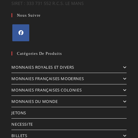
SIRET : 333 731 552 R.C.S. LE MANS
Nous Suivre
S’ouvre
dans
Catégories De Produits
un
MONNAIES ROYALES ET DIVERS
nouvel
onglet
MONNAIES FRANÇAISES MODERNES
MONNAIES FRANÇAISES COLONIES
MONNAIES DU MONDE
JETONS
NECESSITE
BILLETS