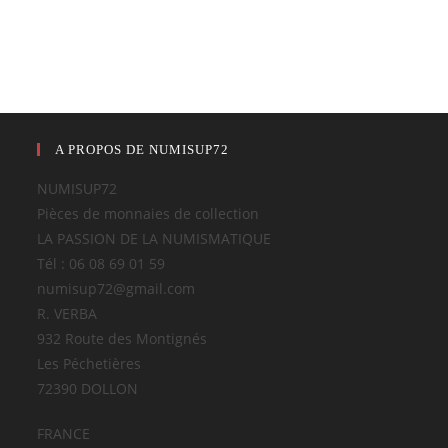
A PROPOS DE NUMISUP72
NUMISUP72
Pièces de monnaies de collection
LA PASSION DE LA NUMISMATIQUE
Tél : 06 08 69 01 59
numisup72@gmail.com
R. VERBA
932 Route des Montignés
Les Péchetières
72390 DOLLON
FRANCE