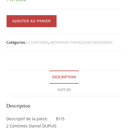
quantité
AJOUTER AU PANIER
de
Pièce
de
Catégories :
2 CENTIMES
,
MONNAIES FRANÇAISES MODERNES
2
Centimes
Daniel
Dupuis1908
SPL
DESCRIPTION
RARE
EB90599
AVIS (0)
Description
Descriptif de la pièce: B1/5
2 Centimes Daniel DUPUIS