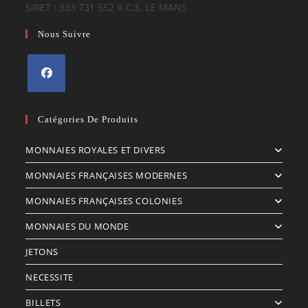
SIRET : 333 731 552 R.C.S. LE MANS
Nous Suivre
S’ouvre
dans
Catégories De Produits
un
MONNAIES ROYALES ET DIVERS
nouvel
onglet
MONNAIES FRANÇAISES MODERNES
MONNAIES FRANÇAISES COLONIES
MONNAIES DU MONDE
JETONS
NECESSITE
BILLETS