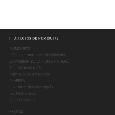
A PROPOS DE NUMISUP72
NUMISUP72
Pièces de monnaies de collection
LA PASSION DE LA NUMISMATIQUE
Tél : 06 08 69 01 59
numisup72@gmail.com
R. VERBA
932 Route des Montignés
Les Péchetières
72390 DOLLON
FRANCE