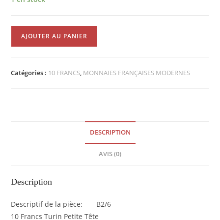
quantité
AJOUTER AU PANIER
de
10
Francs
Catégories :
10 FRANCS
,
MONNAIES FRANÇAISES MODERNES
Turin
1949B
Petite
Tête
TTB
DESCRIPTION
EB90787
AVIS (0)
Description
Descriptif de la pièce: B2/6
10 Francs Turin Petite Tête