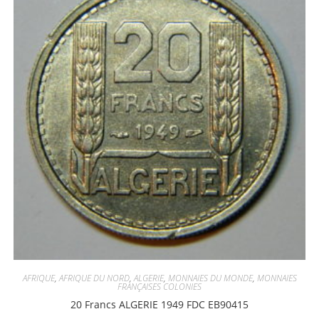
AFRIQUE
,
AFRIQUE DU NORD
,
ALGERIE
,
MONNAIES DU MONDE
,
MONNAIES
FRANÇAISES COLONIES
20 Francs ALGERIE 1949 FDC EB90415