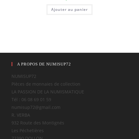
Ajouter au panier
A PROPOS DE NUMISUP72
NUMISUP72
Pièces de monnaies de collection
LA PASSION DE LA NUMISMATIQUE
Tél : 06 08 69 01 59
numisup72@gmail.com
R. VERBA
932 Route des Montignés
Les Péchetières
72390 DOLLON