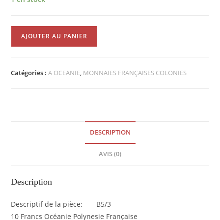
quantité
AJOUTER AU PANIER
de
10
Francs
Catégories :
A OCEANIE
,
MONNAIES FRANÇAISES COLONIES
Océanie
Polynésie
Française
2000
SUP
DESCRIPTION
EB90117
AVIS (0)
Description
Descriptif de la pièce: B5/3
10 Francs Océanie Polynesie Française