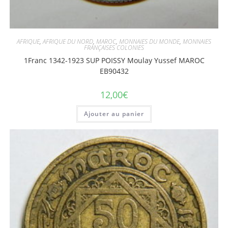
AFRIQUE
,
AFRIQUE DU NORD
,
MAROC
,
MONNAIES DU MONDE
,
MONNAIES
FRANÇAISES COLONIES
1Franc 1342-1923 SUP POISSY Moulay Yussef MAROC
EB90432
12,00
€
Ajouter au panier