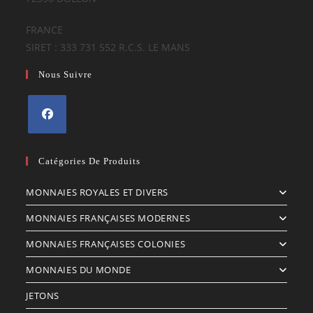
FRANCE
SIRET : 333 731 552 R.C.S. LE MANS
Nous Suivre
S’ouvre
dans
Catégories De Produits
un
MONNAIES ROYALES ET DIVERS
nouvel
onglet
MONNAIES FRANÇAISES MODERNES
MONNAIES FRANÇAISES COLONIES
MONNAIES DU MONDE
JETONS