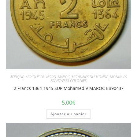
AFRIQUE
,
AFRIQUE DU NORD
,
MAROC
,
MONNAIES DU MONDE
,
MONNAIES
FRANÇAISES COLONIES
2 Francs 1364-1945 SUP Mohamed V MAROC EB90437
5,00
€
Ajouter au panier