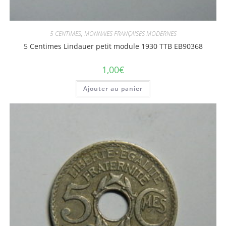
5 CENTIMES
,
MONNAIES FRANÇAISES MODERNES
5 Centimes Lindauer petit module 1930 TTB EB90368
1,00
€
Ajouter au panier