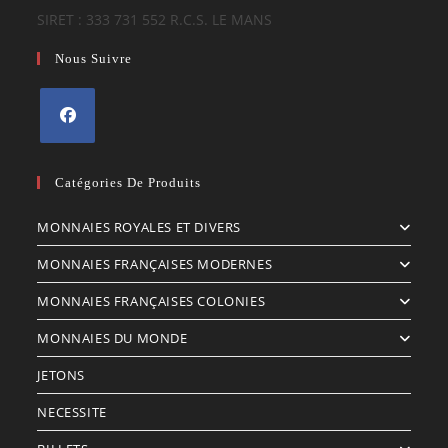
SIRET : 333 731 552 R.C.S. LE MANS
Nous Suivre
S’ouvre
dans
Catégories De Produits
un
MONNAIES ROYALES ET DIVERS
nouvel
onglet
MONNAIES FRANÇAISES MODERNES
MONNAIES FRANÇAISES COLONIES
MONNAIES DU MONDE
JETONS
NECESSITE