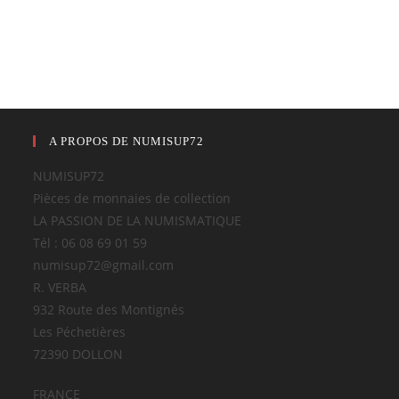
A PROPOS DE NUMISUP72
NUMISUP72
Pièces de monnaies de collection
LA PASSION DE LA NUMISMATIQUE
Tél : 06 08 69 01 59
numisup72@gmail.com
R. VERBA
932 Route des Montignés
Les Péchetières
72390 DOLLON
FRANCE