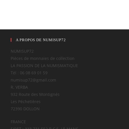
A PROPOS DE NUMISUP72
NUMISUP72
Pièces de monnaies de collection
LA PASSION DE LA NUMISMATIQUE
Tél : 06 08 69 01 59
numisup72@gmail.com
R. VERBA
932 Route des Montignés
Les Péchetières
72390 DOLLON
FRANCE
SIRET : 333 731 552 R.C.S. LE MANS