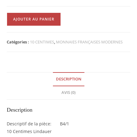
quantité
AJOUTER AU PANIER
de
10
Centimes
Catégories :
10 CENTIMES
,
MONNAIES FRANÇAISES MODERNES
Lindauer
1928
TTB
EB90292
DESCRIPTION
AVIS (0)
Description
Descriptif de la pièce: B4/1
10 Centimes Lindauer