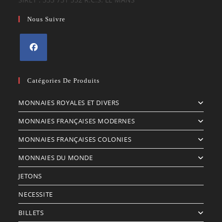
Nous Suivre
S’ouvre
dans
Catégories De Produits
un
MONNAIES ROYALES ET DIVERS
nouvel
onglet
MONNAIES FRANÇAISES MODERNES
MONNAIES FRANÇAISES COLONIES
MONNAIES DU MONDE
JETONS
NECESSITE
BILLETS