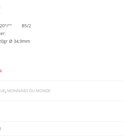
€
 720°/°° B5/2
er:
,20gr Ø 34,9mm
k
QUE
,
MONNAIES DU MONDE
)