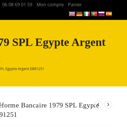
06 08 69 01 59
Mon compte
Panier
79 SPL Egypte Argent
1
SPL Egypte Argent EB91251
éforme Bancaire 1979 SPL Egypte
91251