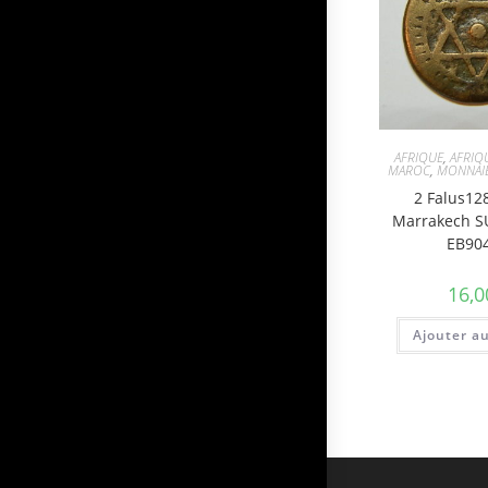
AFRIQUE
,
AFRIQ
MAROC
,
MONNAI
2 Falus12
Marrakech 
EB90
16,0
Ajouter a