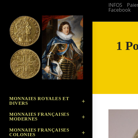
Skip
INFOS
Paie
Facebook
to
content
1 P
MONNAIES ROYALES ET
DIVERS
MONNAIES FRANÇAISES
MODERNES
MONNAIES FRANÇAISES
COLONIES