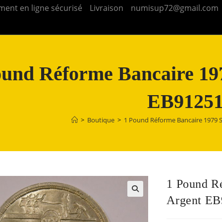
ment en ligne sécurisé
Livraison
numisup72@gmail.com
ound Réforme Bancaire 19
EB9125
>
Boutique
>
1 Pound Réforme Bancaire 1979 
1 Pound R
Argent EB