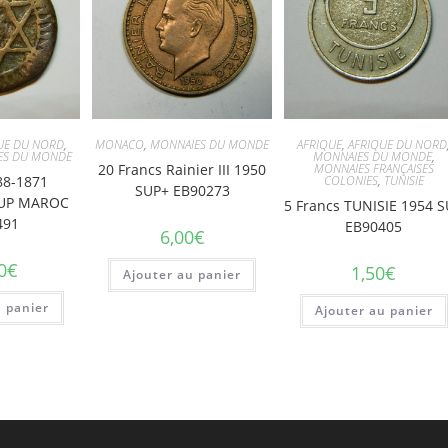
UE DU NORD
,
MONACO
,
MONNAIES DU MONDE
AFRIQUE
,
AFRIQUE DU NORD
ES DU MONDE
MONNAIES DU MONDE
,
20 Francs Rainier III 1950
MONNAIES FRANÇAISES
88-1871
COLONIES
,
TUNISIE
SUP+ EB90273
SUP MAROC
5 Francs TUNISIE 1954 
491
EB90405
6,00
€
0
€
1,50
€
Ajouter au panier
u panier
Ajouter au panier