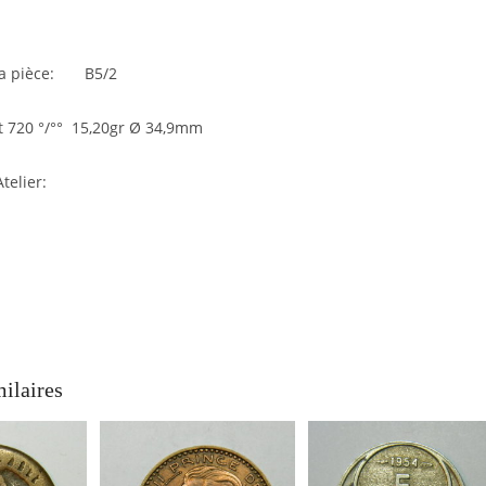
 la pièce: B5/2
t 720 °/°° 15,20gr Ø 34,9mm
telier:
milaires