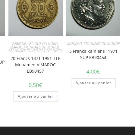
,
AFRIQUE
,
AFRIQUE DU NORD
,
MONACO
,
MONNAIES DU MONDE
MAROC
,
MONNAIES DU MONDE
,
MONNAIES FRANÇAISES COLONIES
5 Francs Rainier III 1971
SUP EB90454
20 Francs 1371-1951 TTB
SUP
Mohamed V MAROC
4,00
€
EB90457
Ajouter au panier
0,50
€
Ajouter au panier