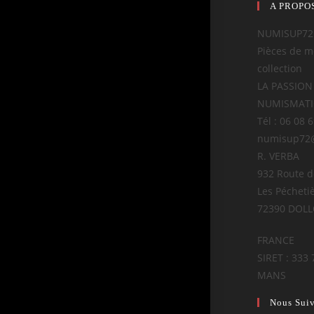
A PROPO
NUMISUP72
Pièces de m
collection
LA PASSION
NUMISMAT
Tél : 06 08 
numisup72
R. VERBA
932 Route 
Les Pécheti
72390 DOL
FRANCE
SIRET : 333 
MANS
Nous Sui