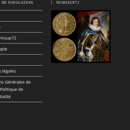
 DE NAVIGATION
NUMISUP72
e
umisup72
pte
n
 légales
ns Générales de
 Politique de
ialité