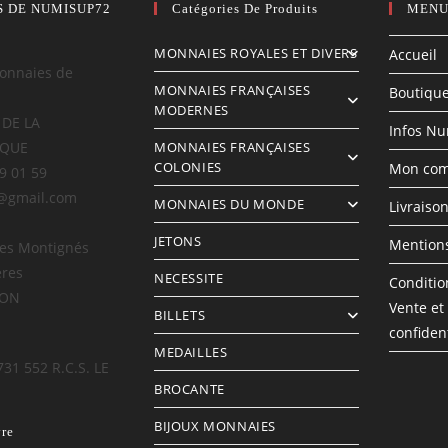
S DE NUMISUP72
Catégories De Produits
MENU
MONNAIES ROYALES ET DIVERS
Accueil
onnaies de
MONNAIES FRANÇAISES
Boutiqu
MODERNES
 DE LA
Infos N
IQUE
MONNAIES FRANÇAISES
COLONIES
Mon com
69 01 59
@gmail.com
MONNAIES DU MONDE
Livraiso
JETONS
Mentions
des Montignés
ères
NECESSITE
Conditio
LON
Vente et
BILLETS
confident
MEDAILLES
731 552 R.C.S. LE
BROCANTE
BIJOUX MONNAIES
vre