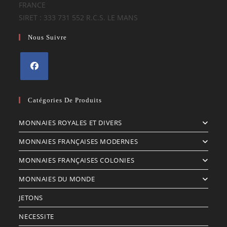
FRANCE
SIRET : 333 731 552 R.C.S. LE MANS
Nous Suivre
S’ouvre
dans
Catégories De Produits
un
MONNAIES ROYALES ET DIVERS
nouvel
onglet
MONNAIES FRANÇAISES MODERNES
MONNAIES FRANÇAISES COLONIES
MONNAIES DU MONDE
JETONS
NECESSITE