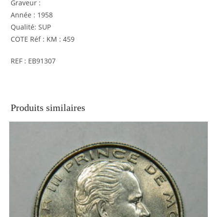
Graveur :
Année : 1958
Qualité: SUP
COTE Réf : KM : 459
REF : EB91307
Produits similaires