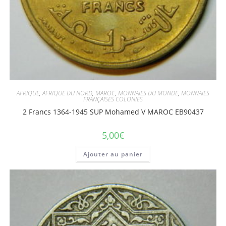
AFRIQUE
,
AFRIQUE DU NORD
,
MAROC
,
MONNAIES DU MONDE
,
MONNAIES
FRANÇAISES COLONIES
2 Francs 1364-1945 SUP Mohamed V MAROC EB90437
5,00
€
Ajouter au panier