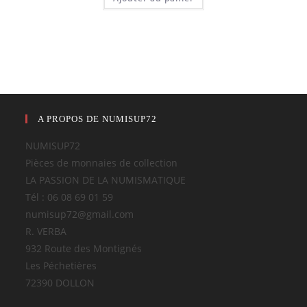
A PROPOS DE NUMISUP72
NUMISUP72
Pièces de monnaies de collection
LA PASSION DE LA NUMISMATIQUE
Tél : 06 08 69 01 59
numisup72@gmail.com
R. VERBA
932 Route des Montignés
Les Péchetières
72390 DOLLON