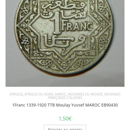
AFRIQUE
,
AFRIQUE DU NORD
,
MAROC
,
MONNAIES DU MONDE
,
MONNAIES
FRANÇAISES COLONIES
1Franc 1339-1920 TTB Moulay Yussef MAROC EB90430
1,50
€
Ajouter au panier