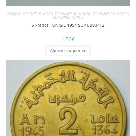
AFRIQUE
,
AFRIQUE DU NORD
,
MONNAIES DU MONDE
,
MONNAIES FRANÇAISES
COLONIES
,
TUNISIE
5 Francs TUNISIE 1954 SUP EB90412
1,50
€
Ajouter au panier