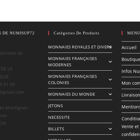
S DE NUMISUP72
Catégories De Produits
MENU
MONNAIES ROYALES ET DIVERS
Accueil
onnaies de
MONNAIES FRANÇAISES
Boutiqu
MODERNES
 DE LA
Infos N
IQUE
MONNAIES FRANÇAISES
COLONIES
Mon com
69 01 59
@gmail.com
MONNAIES DU MONDE
Livraiso
JETONS
Mentions
des Montignés
ères
NECESSITE
Conditio
LON
Vente et
BILLETS
confident