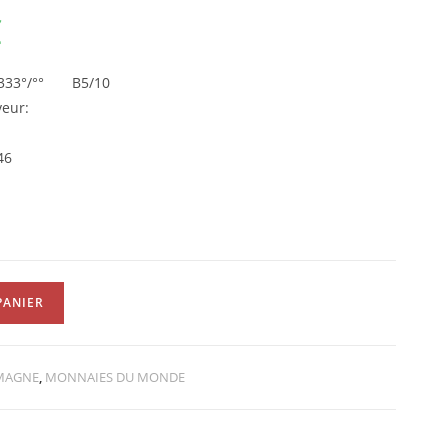
€
t 333°/°° B5/10
eur:
46
PANIER
MAGNE
,
MONNAIES DU MONDE