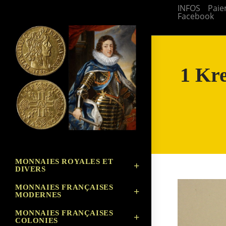
Skip
INFOS
Paie
Facebook
to
content
1 Kr
MONNAIES ROYALES ET
DIVERS
MONNAIES FRANÇAISES
MODERNES
MONNAIES FRANÇAISES
COLONIES