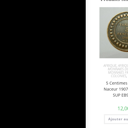
AFRIQUE
,
AFRIQ
MONNAIES D
MONNAIES FR
COLONIES
5 Centimes
Naceur 1907
SUP EB
12,0
Ajouter a