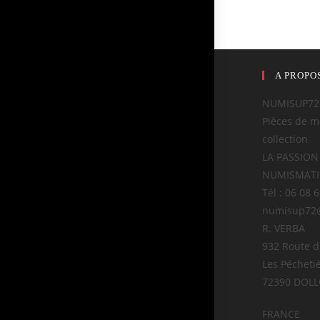
A PROPO
NUMISUP72
Pièces de m
collection
LA PASSION
NUMISMAT
Tél : 06 08 
numisup72
R. VERBA
932 Route 
Les Pécheti
72390 DOL
FRANCE