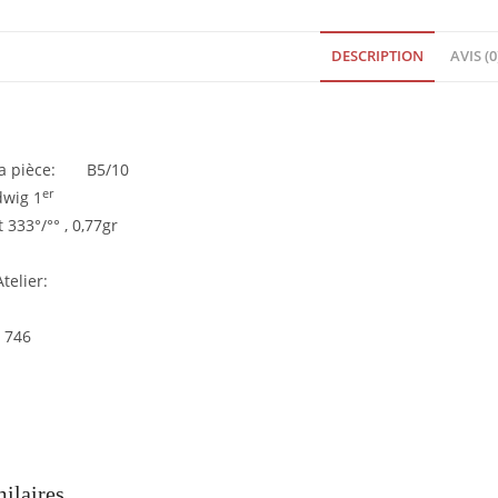
Allemagne
1831Argent
DESCRIPTION
AVIS (0
333°/
°
°
SUP
 la pièce: B5/10
EB90103
er
dwig 1
 333°/°° , 0,77gr
telier:
 746
milaires