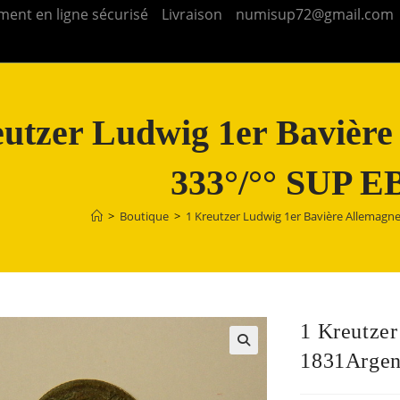
ment en ligne sécurisé
Livraison
numisup72@gmail.com
eutzer Ludwig 1er Bavièr
333°/°° SUP E
>
Boutique
>
1 Kreutzer Ludwig 1er Bavière Allemagn
1 Kreutze
1831Argen