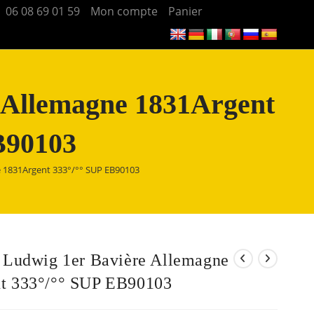
06 08 69 01 59
Mon compte
Panier
e Allemagne 1831Argent
B90103
e 1831Argent 333°/°° SUP EB90103
r Ludwig 1er Bavière Allemagne
t 333°/°° SUP EB90103