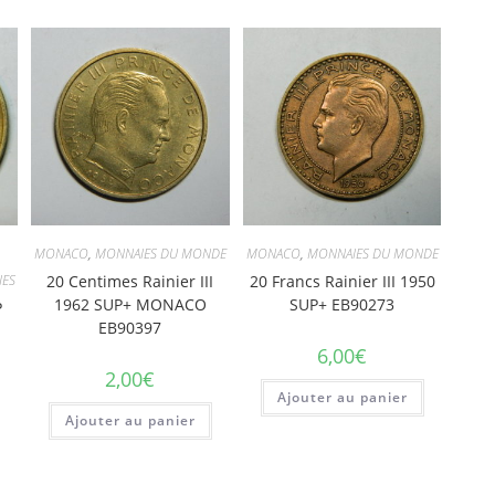
MONACO
,
MONNAIES DU MONDE
MONACO
,
MONNAIES DU MONDE
IES
20 Centimes Rainier III
20 Francs Rainier III 1950
1962 SUP+ MONACO
SUP+ EB90273
P
EB90397
6,00
€
2,00
€
Ajouter au panier
Ajouter au panier