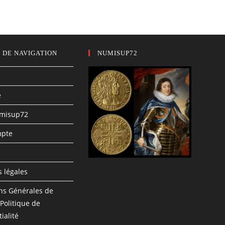
 DE NAVIGATION
NUMISUP72
e
umisup72
pte
n
 légales
ns Générales de
 Politique de
ialité