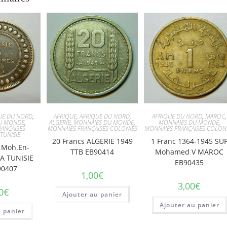
UE DU NORD
,
AFRIQUE
,
AFRIQUE DU NORD
,
AFRIQUE DU NORD
,
MAROC
,
U MONDE
,
ALGERIE
,
MONNAIES DU MONDE
,
MONNAIES DU MONDE
,
ANÇAISES
MONNAIES FRANÇAISES COLONIES
MONNAIES FRANÇAISES COLON
,
TUNISIE
20 Francs ALGERIE 1949
1 Franc 1364-1945 SU
 Moh.En-
TTB EB90414
Mohamed V MAROC
A TUNISIE
EB90435
90407
1,00
€
3,00
€
0
€
Ajouter au panier
Ajouter au panier
u panier