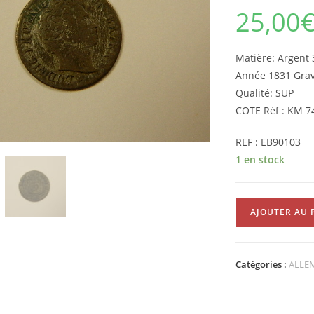
25,00
Matière: Argen
Année 1831 Grav
Qualité: SUP
COTE Réf : KM 7
REF : EB90103
1 en stock
quantité
AJOUTER AU 
de
1
Kreutzer
Catégories :
ALLE
Ludwig
1er
Bavière