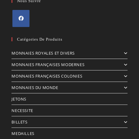
Nous Suivre
S’ouvre
dans
Catégories De Produits
un
MONNAIES ROYALES ET DIVERS
nouvel
onglet
MONNAIES FRANÇAISES MODERNES
MONNAIES FRANÇAISES COLONIES
MONNAIES DU MONDE
JETONS
NECESSITE
BILLETS
MEDAILLES