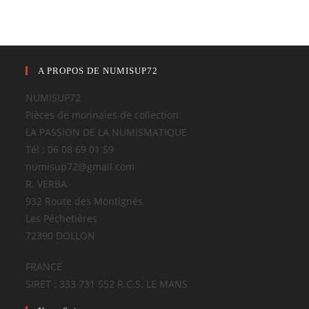
A PROPOS DE NUMISUP72
NUMISUP72
Pièces de monnaies de collection
LA PASSION DE LA NUMISMATIQUE
Tél : 06 08 69 01 59
numisup72@gmail.com
R. VERBA
932 Route des Montignés
Les Péchetières
72390 DOLLON
FRANCE
SIRET : 333 731 552 R.C.S. LE MANS