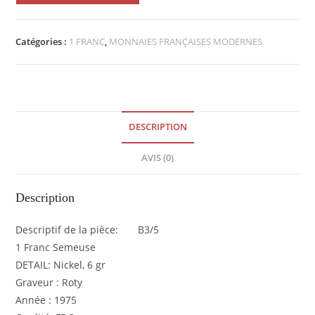
1
Franc
Catégories :
1 FRANC
,
MONNAIES FRANÇAISES MODERNES
Semeuse
1975
FDC
EB90894
DESCRIPTION
AVIS (0)
Description
Descriptif de la pièce: B3/5
1 Franc Semeuse
DETAIL: Nickel, 6 gr
Graveur : Roty
Année : 1975