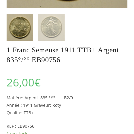
1 Franc Semeuse 1911 TTB+ Argent
835°/°° EB90756
26,00
€
Matière: Argent 835 °/°° B2/9
Année : 1911 Graveur: Roty
Qualité: TTB+
REF : EB90756
1 en stock