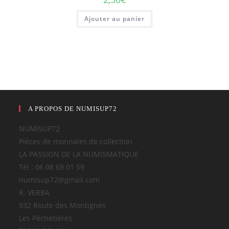
Ajouter au panier
A PROPOS DE NUMISUP72
NUMISUP72
Pièces de monnaies de collection
LA PASSION DE LA NUMISMATIQUE
Tél : 06 08 69 01 59
numisup72@gmail.com
R. VERBA
932 Route des Montignés
Les Péchetières