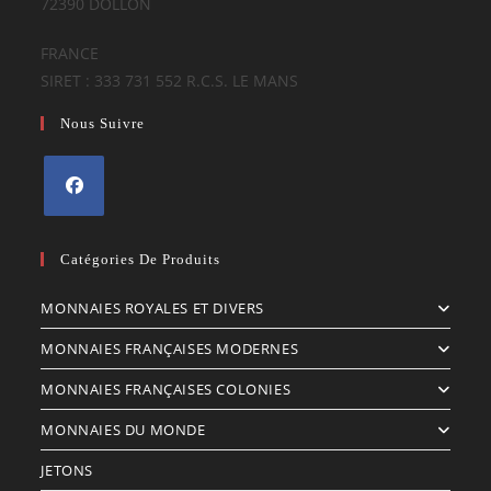
72390 DOLLON
FRANCE
SIRET : 333 731 552 R.C.S. LE MANS
Nous Suivre
S’ouvre
dans
Catégories De Produits
un
MONNAIES ROYALES ET DIVERS
nouvel
onglet
MONNAIES FRANÇAISES MODERNES
MONNAIES FRANÇAISES COLONIES
MONNAIES DU MONDE
JETONS