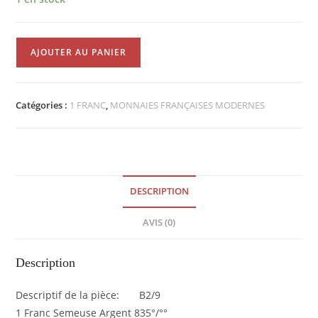
quantité
AJOUTER AU PANIER
de
1
Franc
Catégories :
1 FRANC
,
MONNAIES FRANÇAISES MODERNES
Semeuse
1911
TTB+
Argent
835°/
DESCRIPTION
°
°
AVIS (0)
EB90756
Description
Descriptif de la pièce: B2/9
1 Franc Semeuse Argent 835°/°°