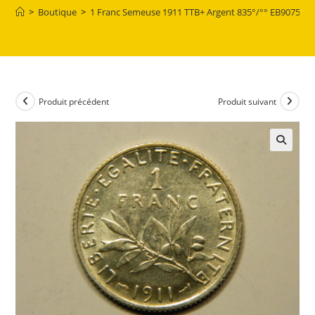
>
Boutique
>
1 Franc Semeuse 1911 TTB+ Argent 835°/°° EB90756
Produit précédent
Produit suivant