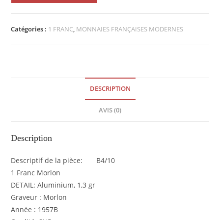
1
Franc
Catégories :
1 FRANC
,
MONNAIES FRANÇAISES MODERNES
Morlon
1957B
SUP
EB90394
DESCRIPTION
AVIS (0)
Description
Descriptif de la pièce: B4/10
1 Franc Morlon
DETAIL: Aluminium, 1,3 gr
Graveur : Morlon
Année : 1957B