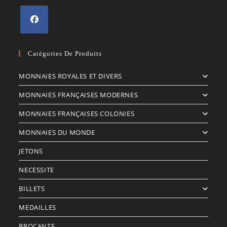
S’ouvre
dans
Catégories De Produits
un
MONNAIES ROYALES ET DIVERS
nouvel
onglet
MONNAIES FRANÇAISES MODERNES
MONNAIES FRANÇAISES COLONIES
MONNAIES DU MONDE
JETONS
NECESSITE
BILLETS
MEDAILLES
BROCANTE