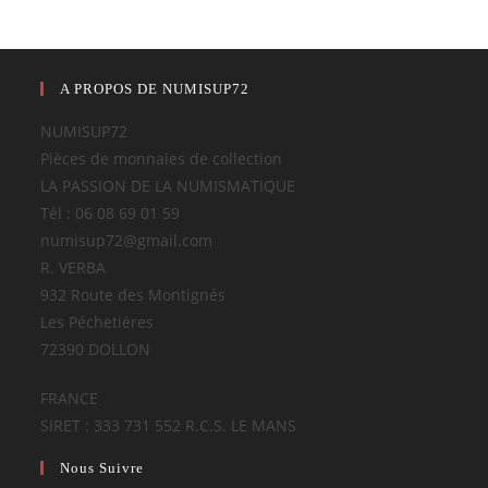
A PROPOS DE NUMISUP72
NUMISUP72
Pièces de monnaies de collection
LA PASSION DE LA NUMISMATIQUE
Tél : 06 08 69 01 59
numisup72@gmail.com
R. VERBA
932 Route des Montignés
Les Péchetières
72390 DOLLON
FRANCE
SIRET : 333 731 552 R.C.S. LE MANS
Nous Suivre