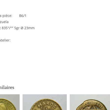
 la pièce: B6/1
ézuela
t 835°/°° 5gr Ø 23mm
telier:
milaires