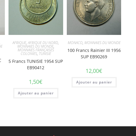
,
AFRIQUE
,
AFRIQUE DU NORD
,
MONACO
,
MONNAIES DU MONDE
DE
MONNAIES DU MONDE
,
MONNAIES FRANÇAISES
100 Francs Rainier III 1956
COLONIES
,
TUNISIE
SUP EB90269
C
5 Francs TUNISIE 1954 SUP
EB90412
12,00
€
1,50
€
Ajouter au panier
Ajouter au panier