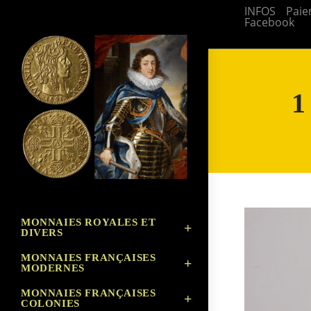
Skip
INFOS
Paie
Facebook
to
content
1
MONNAIES ROYALES ET
DIVERS
MONNAIES FRANÇAISES
MODERNES
MONNAIES FRANÇAISES
COLONIES