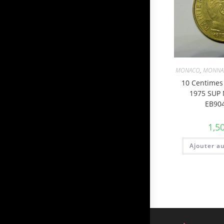
MONACO
,
MONNA
10 Centimes 
1975 SUP
EB90
1,5
Ajouter a