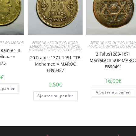
IES DU MONDE
AFRIQUE
,
AFRIQUE DU NORD
,
AFRIQUE
,
AFRIQUE DU NORD
MAROC
,
MONNAIES DU MONDE
,
MAROC
,
MONNAIES DU MON
Rainier III
MONNAIES FRANÇAISES COLONIES
2 Falus1288-1871
 Monaco
20 Francs 1371-1951 TTB
Marrakech SUP MARO
475
Mohamed V MAROC
EB90491
EB90457
0
€
16,00
€
0,50
€
u panier
Ajouter au panier
Ajouter au panier