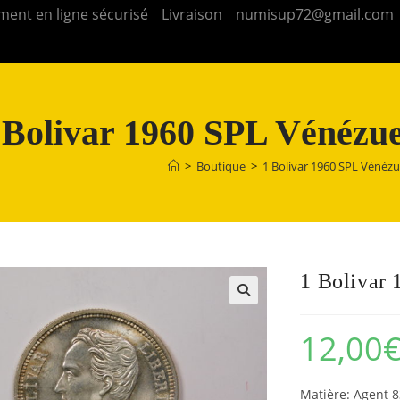
ment en ligne sécurisé
Livraison
numisup72@gmail.com
 Bolivar 1960 SPL Vénézu
>
Boutique
>
1 Bolivar 1960 SPL Vénéz
1 Bolivar
12,00
Matière: Agent