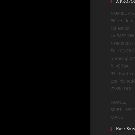
A PROPO
NUMISUP72
Pièces de m
collection
LA PASSION
NUMISMAT
Tél : 06 08 
numisup72
R. VERBA
932 Route 
Les Pécheti
72390 DOL
FRANCE
SIRET : 333 
MANS
Nous Sui