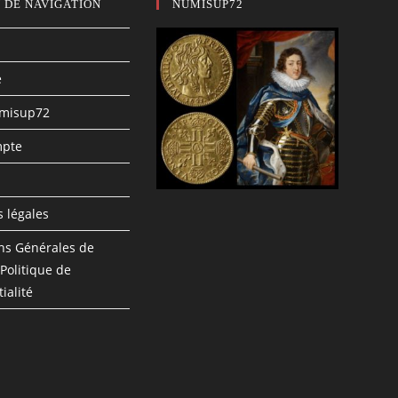
 DE NAVIGATION
NUMISUP72
e
umisup72
pte
n
 légales
ns Générales de
 Politique de
ialité