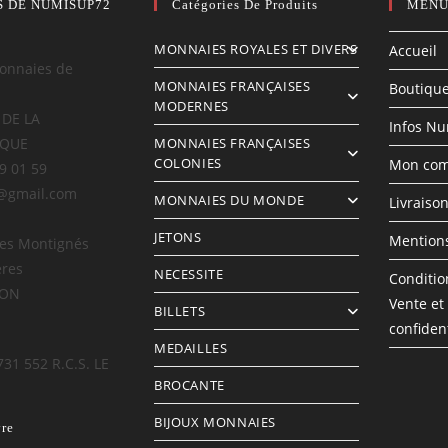
S DE NUMISUP72
Catégories De Produits
MENU
MONNAIES ROYALES ET DIVERS
Accueil
onnaies de
MONNAIES FRANÇAISES
Boutiqu
MODERNES
 DE LA
Infos N
IQUE
MONNAIES FRANÇAISES
COLONIES
Mon com
69 01 59
@gmail.com
MONNAIES DU MONDE
Livraiso
JETONS
Mentions
des Montignés
ères
NECESSITE
Conditio
LON
Vente et
BILLETS
confident
MEDAILLES
731 552 R.C.S. LE
BROCANTE
BIJOUX MONNAIES
vre