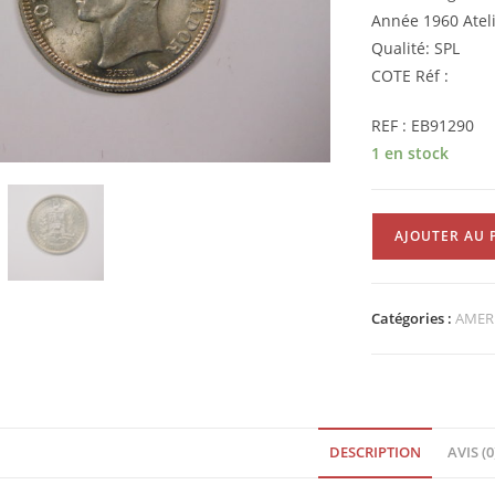
Année 1960 Ateli
Qualité: SPL
COTE Réf :
REF : EB91290
1 en stock
quantité
AJOUTER AU 
de
1
Bolivar
Catégories :
AMER
1960
SPL
Vénézuela
Argent
EB91290
DESCRIPTION
AVIS (0