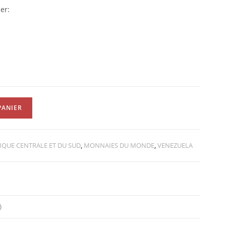
er:
PANIER
IQUE CENTRALE ET DU SUD
,
MONNAIES DU MONDE
,
VENEZUELA
)