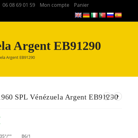
06 08 69 01 59
Mon compte
Panier
ela Argent EB91290
uela Argent EB91290
 1960 SPL Vénézuela Argent EB91290
€
 835°/°° B6/1