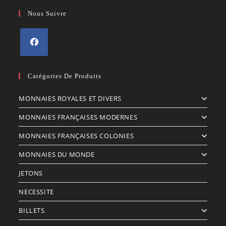
Nous Suivre
S’ouvre
dans
Catégories De Produits
un
MONNAIES ROYALES ET DIVERS
nouvel
onglet
MONNAIES FRANÇAISES MODERNES
MONNAIES FRANÇAISES COLONIES
MONNAIES DU MONDE
JETONS
NECESSITE
BILLETS