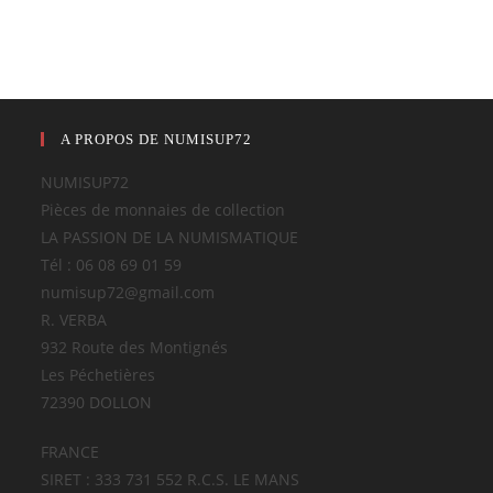
A PROPOS DE NUMISUP72
NUMISUP72
Pièces de monnaies de collection
LA PASSION DE LA NUMISMATIQUE
Tél : 06 08 69 01 59
numisup72@gmail.com
R. VERBA
932 Route des Montignés
Les Péchetières
72390 DOLLON
FRANCE
SIRET : 333 731 552 R.C.S. LE MANS