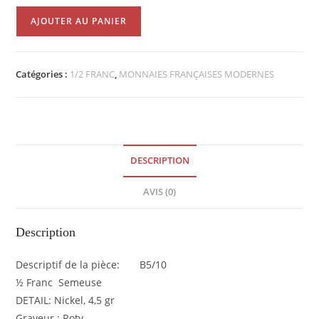
quantité
AJOUTER AU PANIER
de
½
Franc
Catégories :
1/2 FRANC
,
MONNAIES FRANÇAISES MODERNES
Semeuse
1985
SPL
EB90522
DESCRIPTION
AVIS (0)
Description
Descriptif de la pièce: B5/10
½ Franc Semeuse
DETAIL: Nickel, 4,5 gr
Graveur : Roty