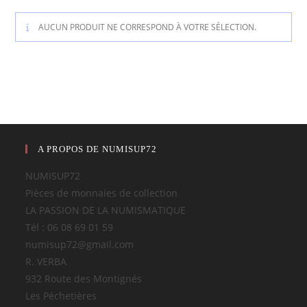
AUCUN PRODUIT NE CORRESPOND À VOTRE SÉLECTION.
A PROPOS DE NUMISUP72
NUMISUP72
Pièces de monnaies de collection
LA PASSION DE LA NUMISMATIQUE
Tél : 06 08 69 01 59
numisup72@gmail.com
R. VERBA
932 Route des Montignés
Les Péchetières